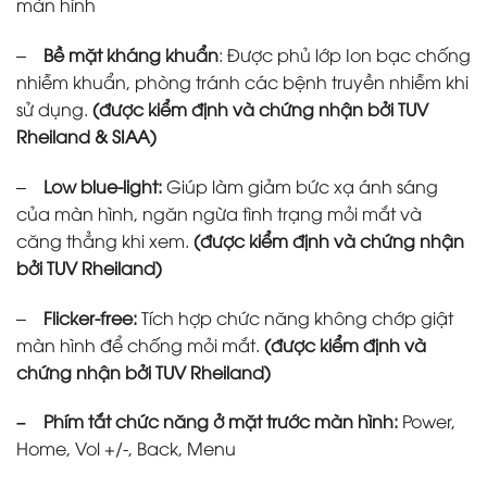
màn hình
–
Bề mặt kháng khuẩn
: Được phủ lớp Ion bạc chống
nhiễm khuẩn, phòng tránh các bệnh truyền nhiễm khi
sử dụng.
(được kiểm định và chứng nhận bởi TUV
Rheiland & SIAA)
–
Low blue-light:
Giúp làm giảm bức xạ ánh sáng
của màn hình, ngăn ngừa tình trạng mỏi mắt và
căng thẳng khi xem.
(được kiểm định và chứng nhận
bởi TUV Rheiland)
–
Flicker-free:
Tích hợp chức năng không chớp giật
màn hình để chống mỏi mắt.
(được kiểm định và
chứng nhận bởi TUV Rheiland)
– Phím tắt chức năng ở mặt trước màn hình:
Power,
Home, Vol +/-, Back, Menu