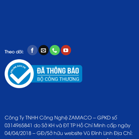
Theo dõi:
Công Ty TNHH Công Nghệ ZAMACO – GPKD số
0314965841 do Sở KH và ĐT TP Hồ Chí Minh cấp ngày
04/04/2018 – GĐ/Sở hữu website Vũ Đình Linh Địa Chỉ: