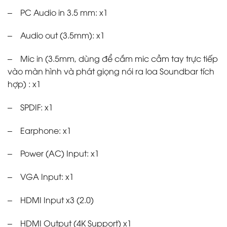
– PC Audio in 3.5 mm: x1
– Audio out (3.5mm): x1
– Mic in (3.5mm, dùng để cắm mic cầm tay trực tiếp
vào màn hình và phát giọng nói ra loa Soundbar tích
hợp) : x1
– SPDIF: x1
– Earphone: x1
– Power (AC) Input: x1
– VGA Input: x1
– HDMI Input x3 (2.0)
– HDMI Output (4K Support) x1