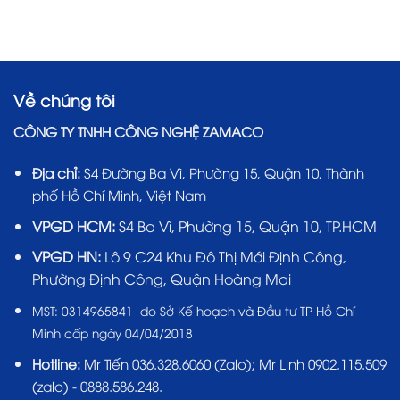
Về chúng tôi
CÔNG TY TNHH CÔNG NGHỆ ZAMACO
Địa chỉ:
S4 Đường Ba Vì, Phường 15, Quận 10, Thành
phố Hồ Chí Minh, Việt Nam
VPGD HCM:
S4 Ba Vì, Phường 15, Quận 10, TP.HCM
VPGD HN:
Lô 9 C24 Khu Đô Thị Mới Định Công,
Phường Định Công, Quận Hoàng Mai
MST:
0314965841 do Sở Kế hoạch và Đầu tư TP Hồ Chí
Minh cấp ngày 04/04/2018
Hotline:
Mr Tiến
036.328.6060
(Zalo); Mr Linh 0902.115.509
(zalo) - 0888.586.248.