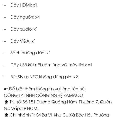
– Dây HDMI: x1
– Dây nguồn: x4
– Dây audio: x1
– Dây VGA: x1
– Sách hướng dẫn: x1
– Dây USB kết nối cảm ứng với máy tính: x1
– Bút Stylus NFC không dùng pin: x2
🔑 Để biết thêm thông tin vui lòng liên hệ:
CÔNG TY TNHH CÔNG NGHỆ ZAMACO
🏠 Trụ sở: Số 151 Dương Quảng Hàm, Phường 7, Quận
Gò Vấp, TP HCM.
🏠 Chi nhánh 1: S4 Ba Vì, Khu Cư Xá Bắc Hải, Phường