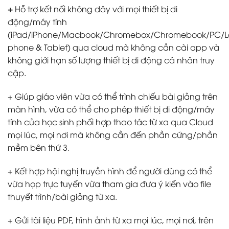
+
Hỗ trợ kết nối không dây với mọi thiết bị di
động/máy tính
(iPad/iPhone/Macbook/Chromebox/Chromebook/PC/L
phone & Tablet) qua cloud mà không cần cài app và
không giới hạn số lượng thiết bị di động cá nhân truy
cập.
+ Giúp giáo viên vừa có thể trình chiếu bài giảng trên
màn hình, vừa có thể cho phép thiết bị di động/máy
tính của học sinh phối hợp thao tác từ xa qua Cloud
mọi lúc, mọi nơi mà không cần đến phần cứng/phần
mềm bên thứ 3.
+ Kết hợp hội nghị truyền hình để người dùng có thể
vừa họp trực tuyến vừa tham gia đưa ý kiến vào file
thuyết trình/bài giảng từ xa.
+ Gửi tài liệu PDF, hình ảnh từ xa mọi lúc, mọi nơi, trên