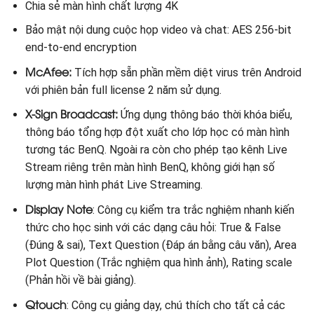
Chia sẻ màn hình chất lượng 4K
Bảo mật nội dung cuộc họp video và chat: AES 256-bit
end-to-end encryption
Mc
A
fe
e:
Tích hợp sẵn phần mềm diệt virus trên Android
với phiên bản full license 2 năm sử dụng.
X-Sign Broadcast:
Ứng dụng thông báo thời khóa biểu,
thông báo tổng hợp đột xuất cho lớp học có màn hình
tương tác BenQ. Ngoài ra còn cho phép tạo kênh Live
Stream riêng trên màn hình BenQ, không giới hạn số
lượng màn hình phát Live Streaming.
Display Note
: Công cụ kiểm tra trắc nghiệm nhanh kiến
thức cho học sinh với các dạng câu hỏi: True & False
(Đúng & sai), Text Question (Đáp án bằng câu văn), Area
Plot Question (Trắc nghiệm qua hình ảnh), Rating scale
(Phản hồi về bài giảng).
Qtouch
: Công cụ giảng dạy, chú thích cho tất cả các