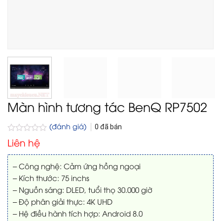
Màn hình tương tác BenQ RP7502
(đánh giá)
0
đã bán
Được
Liên hệ
xếp
hạng
0
– Công nghệ: Cảm ứng hồng ngoại
5
– Kích thước: 75 inchs
sao
– Nguồn sáng: DLED, tuổi thọ 30.000 giờ
– Độ phân giải thực: 4K UHD
– Hệ điều hành tích hợp: Android 8.0