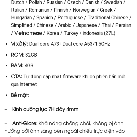
Dutch / Polish / Russian / Czech / Danish / Swedish /
Italian / Romanian / Finnish / Norwegian / Greek /
Hungarian / Spanish / Portuguese / Traditional Chinese /
Simplified / Chinese / Arabic / Japanese / Thai / Persian
Vietnamese
/
/ Korea / Turkey / indonesia (27L)
Vi xử lý:
Dual core A73+Dual core A53/1.5GHz
ROM:
32GB
RAM:
4GB
OTA:
Tự động cập nhật firmware khi có phiên bản mới
qua internet
Bề mặt:
–
Kính cường lực 7H dày 4mm
–
Anti-Glare
: Khả năng chống chói, không bị ảnh
hưởng bởi ánh sáng bên ngoài chiếu trực diện vào