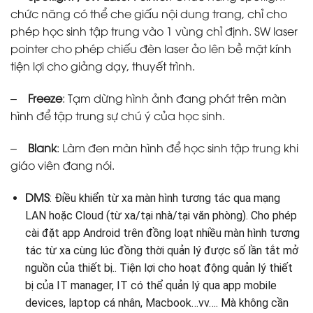
chức năng có thể che giấu nội dung trang, chỉ cho
phép học sinh tập trung vào 1 vùng chỉ định. SW laser
pointer cho phép chiếu đèn laser ảo lên bề mặt kính
tiện lợi cho giảng dạy, thuyết trình.
–
Freeze
: Tạm dừng hình ảnh đang phát trên màn
hình để tập trung sự chú ý của học sinh.
–
Blank
: Làm đen màn hình để học sinh tập trung khi
giáo viên đang nói.
DMS
: Điều khiển từ xa màn hình tương tác qua mạng
LAN hoặc Cloud (từ xa/tại nhà/tại văn phòng). Cho phép
cài đặt app Android trên đồng loạt nhiều màn hình tương
tác từ xa cùng lúc đồng thời quản lý được số lần tắt mở
nguồn của thiết bị.. Tiện lợi cho hoạt động quản lý thiết
bị của IT manager, IT có thể quản lý qua app mobile
devices, laptop cá nhân, Macbook…vv…. Mà không cần