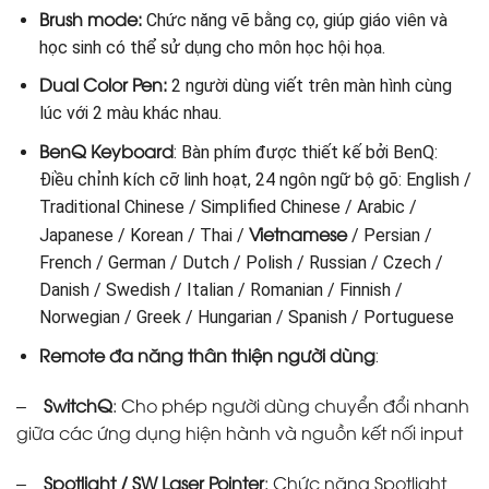
Brush mode:
Chức năng vẽ bằng cọ, giúp giáo viên và
học sinh có thể sử dụng cho môn học hội họa.
Dual Color Pen:
2 người dùng viết trên màn hình cùng
lúc với 2 màu khác nhau.
BenQ Keyboard
: Bàn phím được thiết kế bởi BenQ:
Điều chỉnh kích cỡ linh hoạt, 24 ngôn ngữ bộ gõ: English /
Traditional Chinese / Simplified Chinese / Arabic /
Vietnamese
Japanese / Korean / Thai /
/ Persian /
French / German / Dutch / Polish / Russian / Czech /
Danish / Swedish / Italian / Romanian / Finnish /
Norwegian / Greek / Hungarian / Spanish / Portuguese
Remote đa năng thân thiện người dùng
:
–
SwitchQ
: Cho phép người dùng chuyển đổi nhanh
giữa các ứng dụng hiện hành và nguồn kết nối input
–
Spotlight
/ SW Laser Pointer
: Chức năng Spotlight