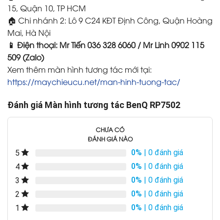
15, Quận 10, TP HCM
🏠 Chi nhánh 2: Lô 9 C24 KĐT Định Công, Quận Hoàng
Mai, Hà Nội
📱 Điện thoại: Mr Tiến 036 328 6060 / Mr Linh 0902 115
509 (Zalo)
Xem thêm màn hình tương tác mới tại:
https://maychieucu.net/man-hinh-tuong-tac/
Đánh giá Màn hình tương tác BenQ RP7502
CHƯA CÓ
ĐÁNH GIÁ NÀO
0%
| 0 đánh giá
5
0%
| 0 đánh giá
4
0%
| 0 đánh giá
3
0%
| 0 đánh giá
2
0%
| 0 đánh giá
1