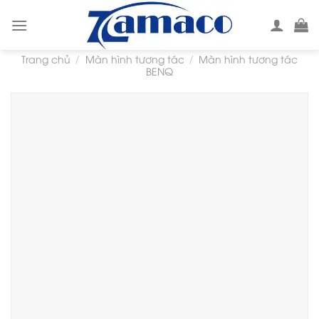
Skip
to
content
Trang chủ
Màn hình tương tác
Màn hình tương tác
/
/
BENQ