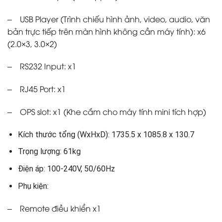
– USB Player (Trình chiếu hình ảnh, video, audio, văn
bản trực tiếp trên màn hình không cần máy tính): x6
(2.0×3, 3.0×2)
– RS232 Input: x1
– RJ45 Port: x1
– OPS slot: x1 (Khe cắm cho máy tính mini tích hợp)
Kích thước tổng (WxHxD): 1735.5 x 1085.8 x 130.7
Trọng lượng: 61kg
Điện áp: 100-240V, 50/60Hz
Phụ kiện:
– Remote điều khiển x1