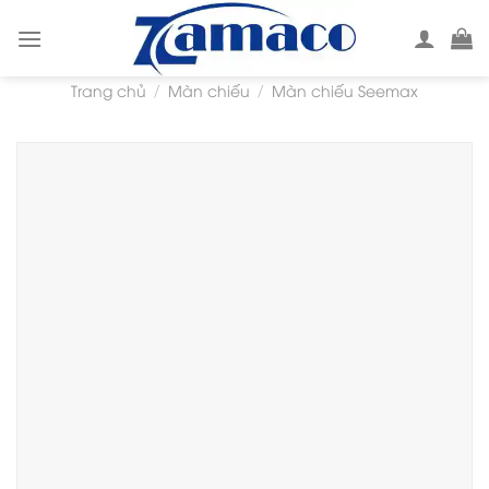
Skip
to
content
Trang chủ
Màn chiếu
Màn chiếu Seemax
/
/