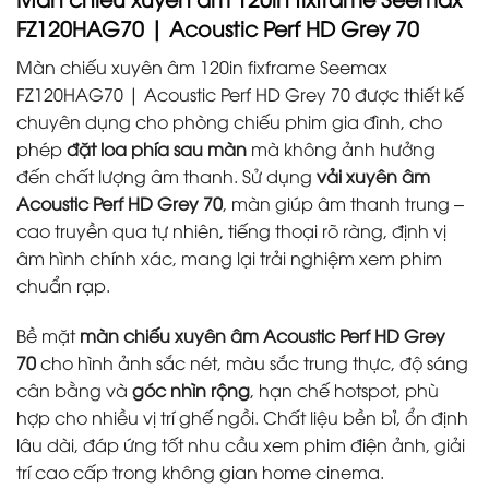
FZ120HAG70 | Acoustic Perf HD Grey 70
Màn chiếu xuyên âm 120in fixframe Seemax
FZ120HAG70 | Acoustic Perf HD Grey 70 được thiết kế
chuyên dụng cho phòng chiếu phim gia đình, cho
phép
đặt loa phía sau màn
mà không ảnh hưởng
đến chất lượng âm thanh. Sử dụng
vải xuyên âm
Acoustic Perf HD Grey 70
, màn giúp âm thanh trung –
cao truyền qua tự nhiên, tiếng thoại rõ ràng, định vị
âm hình chính xác, mang lại trải nghiệm xem phim
chuẩn rạp.
Bề mặt
màn chiếu xuyên âm Acoustic Perf HD Grey
70
cho hình ảnh sắc nét, màu sắc trung thực, độ sáng
cân bằng và
góc nhìn rộng
, hạn chế hotspot, phù
hợp cho nhiều vị trí ghế ngồi. Chất liệu bền bỉ, ổn định
lâu dài, đáp ứng tốt nhu cầu xem phim điện ảnh, giải
trí cao cấp trong không gian home cinema.