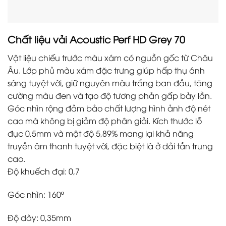
Chất liệu vải
Acoustic Perf HD Grey 70
Vật liệu chiếu trước màu xám có nguồn gốc từ Châu
Âu. Lớp phủ màu xám đặc trưng giúp hấp thụ ánh
sáng tuyệt vời, giữ nguyên màu trắng ban đầu, tăng
cường màu đen và tạo độ tương phản gấp bảy lần.
Góc nhìn rộng đảm bảo chất lượng hình ảnh độ nét
cao mà không bị giảm độ phân giải. Kích thước lỗ
đục 0,5mm và mật độ 5,89% mang lại khả năng
truyền âm thanh tuyệt vời, đặc biệt là ở dải tần trung
cao.
Độ khuếch đại: 0,7
Góc nhìn: 160º
Độ dày: 0,35mm