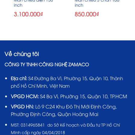
inch
inch
3.100.000
₫
850.000
₫
Về chúng tôi
CÔNG TY TNHH CÔNG NGHỆ ZAMACO
Địa chỉ:
S4 Đường Ba Vì, Phường 15, Quận 10, Thành
phố Hồ Chí Minh, Việt Nam
VPGD HCM:
S4 Ba Vì, Phường 15, Quận 10, TP.HCM
VPGD HN:
Lô 9 C24 Khu Đô Thị Mới Định Công,
Phường Định Công, Quận Hoàng Mai
MST:
0314965841 do Sở Kế hoạch và Đầu tư TP Hồ Chí
Minh cấp ngày 04/04/2018