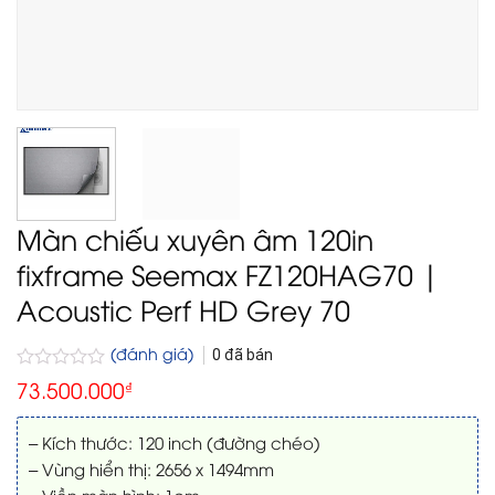
Màn chiếu xuyên âm 120in
fixframe Seemax FZ120HAG70 |
Acoustic Perf HD Grey 70
(đánh giá)
0
đã bán
Được
73.500.000
₫
xếp
hạng
0
– Kích thước: 120 inch (đường chéo)
5
– Vùng hiển thị: 2656 x 1494mm
sao