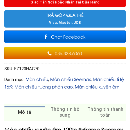
Giao Tận Nơi Hoặc Nhận Tại Cửa Hàng
TRẢ GÓP QUA THẺ
Visa, Master, JCB
Chat Facebook
036.328.6060
SKU:
FZ120HAG70
Màn chiếu
Màn chiếu Seemax
Màn chiếu tỉ lệ
Danh mục:
,
,
16:9
Màn chiếu tương phản cao
Màn chiếu xuyên âm
,
,
Thông tin bổ
Thông tin thanh
Mô tả
sung
toán
Màn chiếu xuyên âm 120in fixframe Seemax