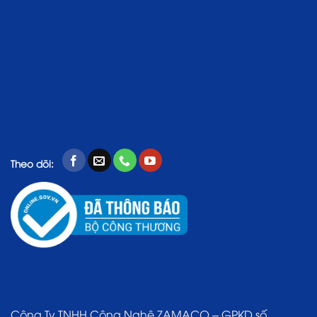
Theo dõi:
Công Ty TNHH Công Nghệ ZAMACO – GPKD số