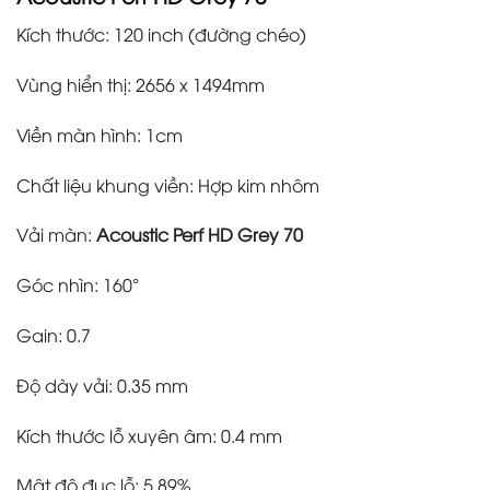
Kích thước: 120 inch (đường chéo)
Vùng hiển thị: 2656 x 1494mm
Viền màn hình: 1cm
Chất liệu khung viền: Hợp kim nhôm
Vải màn:
Acoustic Perf HD Grey 70
Góc nhìn: 160°
Gain: 0.7
Độ dày vải: 0.35 mm
Kích thước lỗ xuyên âm: 0.4 mm
Mật độ đục lỗ: 5.89%