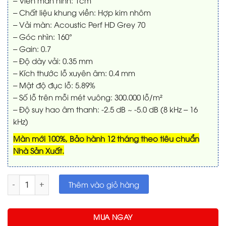
– Viền màn hình: 1cm
– Chất liệu khung viền: Hợp kim nhôm
– Vải màn: Acoustic Perf HD Grey 70
– Góc nhìn: 160°
– Gain: 0.7
– Độ dày vải: 0.35 mm
– Kích thước lỗ xuyên âm: 0.4 mm
– Mật độ đục lỗ: 5.89%
– Số lỗ trên mỗi mét vuông: 300.000 lỗ/m²
– Độ suy hao âm thanh: -2.5 dB ~ -5.0 dB (8 kHz – 16
kHz)
Màn mới 100%, Bảo hành 12 tháng theo tiêu chuẩn
Nhà Sản Xuất.
Màn chiếu xuyên âm 120in fixframe Seemax FZ120HAG70 | Acou
Thêm vào giỏ hàng
MUA NGAY