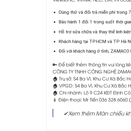
Dùng thử và đổi trả miễn phí trong 7
Bảo hành 1 đổi 1 trong suốt thời gi
Hỗ trợ sửa chữa và thay thế linh ki
Khách hàng tại TP.HCM và TP Hà Nộ
Đối với khách hàng ở tỉnh, ZAMACO 
🔑 Để biết thêm thông tin vui lòng liê
CÔNG TY TNHH CÔNG NGHỆ ZAM
🏠 Trụ sở: S4 Ba Vì, Khu Cư Xá Bắc 
🏠 VPGD: S4 Ba Vì, Khu Cư Xá Bắc 
🏠 Chi nhánh: Lô 9 C24 KĐT Định C
📱 Điện thoại: Mr Tiến 036 328 6060 
✔Xem thêm Màn chiếu khá