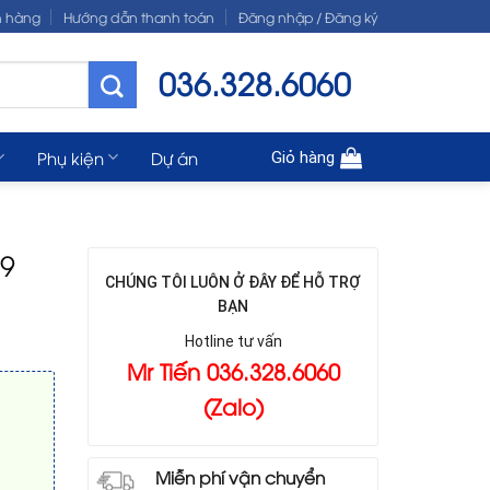
n hàng
Hướng dẫn thanh toán
Đăng nhập / Đăng ký
036.328.6060
Phụ kiện
Dự án
Giỏ hàng
:9
CHÚNG TÔI LUÔN Ở ĐÂY ĐỂ HỖ TRỢ
BẠN
Hotline tư vấn
Mr Tiến 036.328.6060
(Zalo)
Miễn phí vận chuyển