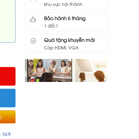
khu vực nội thành
Bảo hành 6 tháng
1 đổi 1
Quà tặng khuyễn mãi
Cáp HDMI, VGA
0
 16:9