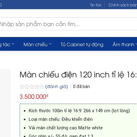
0
Tin tức
Chính sách bá
m
ếm:
g tác
Màn chiếu
Tủ Cabinet tự động
Âm thanh
Màn chiếu điện 120 inch tỉ lệ 16
(đánh giá)
0
đã bán
Được
3.500.000
₫
xếp
hạng
0
Kích thước 100in tỉ lệ 16:9: 266 x 149 cm (lọt lòng)
5
sao
Loại màn chiếu: Điều khiển điện
Vải màn chất lượng cao Matte white
Góc nhìn +/- 55 độ, gain đạt 1.3