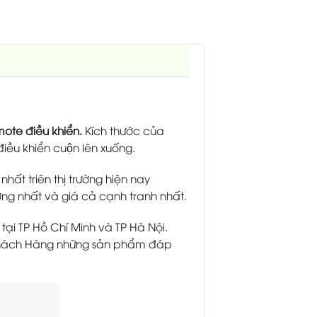
mote điều khiển.
Kích thước của
̀u khiển cuộn lên xuống.
hất triên thị trường hiện nay
 nhất và giá cả cạnh tranh nhất.
tại TP Hồ Chí Minh và TP Hà Nội.
 Khách Hàng những sản phẩm đáp