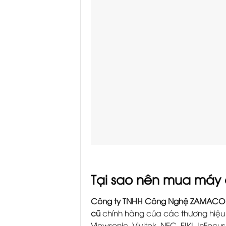
Tại sao nên mua máy
Công ty TNHH Công Nghệ ZAMACO
cũ
chính hãng của các thương hiệu l
Viewsonic, Vivitek, NEC, EIKI, InFocus