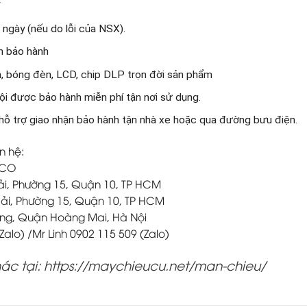
 ngày (nếu do lỗi của NSX).
an bảo hành
ện, bóng đèn, LCD, chip DLP trọn đời sản phẩm
i được bảo hành miễn phí tận nơi sử dụng.
hỗ trợ giao nhận bảo hành tận nhà xe hoặc qua đường bưu điện.
n hệ:
ACO
Hải, Phường 15, Quận 10, TP HCM
Hải, Phường 15, Quận 10, TP HCM
ông, Quận Hoàng Mai, Hà Nội
(Zalo) /Mr Linh 0902 115 509 (Zalo)
c tại: https://maychieucu.net/man-chieu/