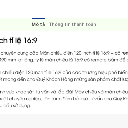
Mô tả
Thông tin thanh toán
ch tỉ lệ 16:9
chuyên cung cấp Màn chiếu điện 120 inch tỉ lệ 16:9
– có re
90 mm lọt lòng, tỷ lệ màn chiếu là 16:9 có remote bấm để điê
iếu điện 120 inch tỉ lệ 16:9
của các thương hiệu phổ biến n
 mang đến cho Quý Khách Hàng những sản phẩm chất lượng
ĩnh vực khảo sát, tư vấn và lắp đặt Máy chiếu và màn chiếu 
ỹ thuật chuyên nghiệp, tận tâm đảm bảo sẽ tư vấn cho Quý
hu cầu sử dụng.