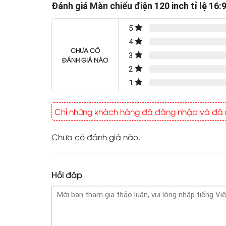
Đánh giá Màn chiếu điện 120 inch tỉ lệ 16:
5
4
CHƯA CÓ
3
ĐÁNH GIÁ NÀO
2
1
Chỉ những khách hàng đã đăng nhập và đã m
Chưa có đánh giá nào.
Hỏi đáp