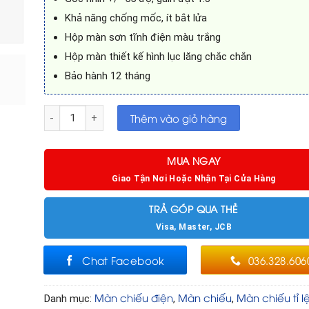
Khả năng chống mốc, ít bắt lửa
Hộp màn sơn tĩnh điện màu trắng
Hộp màn thiết kế hình lục lăng chắc chắn
Bảo hành 12 tháng
Màn chiếu điện 120 inch tỉ lệ 16:9 số lượng
Thêm vào giỏ hàng
MUA NGAY
Giao Tận Nơi Hoặc Nhận Tại Cửa Hàng
TRẢ GÓP QUA THẺ
Visa, Master, JCB
Chat Facebook
036.328.606
Màn chiếu điện
Màn chiếu
Màn chiếu tỉ lệ
Danh mục:
,
,