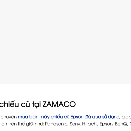
 chiếu cũ tại ZAMACO
chuyên
mua bán máy chiếu cũ Epson đã qua sử dụng
, gia
ớn trên thế giới như: Panasonic, Sony, Hitachi, Epson, BenQ
,