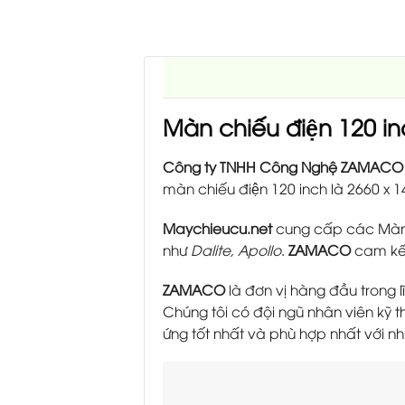
Màn chiếu điện 120 in
Công ty TNHH Công Nghệ ZAMACO
màn chiếu điện 120 inch là 2660 x 14
Maychieucu.net
cung cấp các Màn ch
như
Dalite, Apollo
.
ZAMACO
cam kết
ZAMACO
là đơn vị hàng đầu trong l
Chúng tôi có đội ngũ nhân viên k
ứng tốt nhất và phù hợp nhất với n