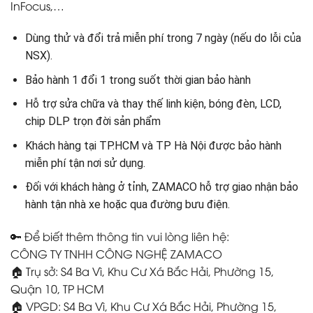
InFocus,…
Dùng thử và đổi trả miễn phí trong 7 ngày (nếu do lỗi của
NSX).
Bảo hành 1 đổi 1 trong suốt thời gian bảo hành
Hỗ trợ sửa chữa và thay thế linh kiện, bóng đèn, LCD,
chip DLP trọn đời sản phẩm
Khách hàng tại TP.HCM và TP Hà Nội được bảo hành
miễn phí tận nơi sử dụng.
Đối với khách hàng ở tỉnh, ZAMACO hỗ trợ giao nhận bảo
hành tận nhà xe hoặc qua đường bưu điện.
🔑 Để biết thêm thông tin vui lòng liên hệ:
CÔNG TY TNHH CÔNG NGHỆ ZAMACO
🏠 Trụ sở: S4 Ba Vì, Khu Cư Xá Bắc Hải, Phường 15,
Quận 10, TP HCM
🏠 VPGD: S4 Ba Vì, Khu Cư Xá Bắc Hải, Phường 15,