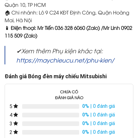
Quận 10, TP HCM
🏠 Chi nhánh: Lô 9 C24 KĐT Định Công, Quận Hoàng
Mai, Hà Nội
📱 Điện thoại: Mr Tiến 036 328 6060 (Zalo) /Mr Linh 0902
115 509 (Zalo)
✔Xem thêm Phụ kiện khác tại:
https://maychieucu.net/phu-kien/
Đánh giá Bóng đèn máy chiếu Mitsubishi
CHƯA CÓ
ĐÁNH GIÁ NÀO
0%
| 0 đánh giá
5
0%
| 0 đánh giá
4
0%
| 0 đánh giá
3
0%
| 0 đánh giá
2