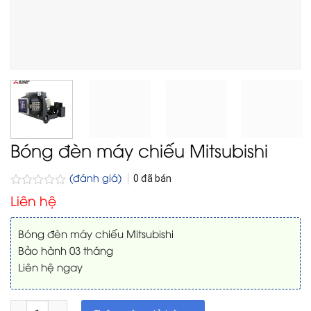
Bóng đèn máy chiếu Mitsubishi
(đánh giá)
0
đã bán
Được
Liên hệ
xếp
hạng
0
Bóng đèn máy chiếu Mitsubishi
5
Bảo hành 03 tháng
sao
Liên hệ ngay
Bóng đèn máy chiếu Mitsubishi số lượng