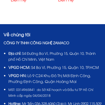
Về chúng tôi
CÔNG TY TNHH CÔNG NGHỆ ZAMACO
Địa chỉ:
S4 Đường Ba Vì, Phường 15, Quận 10, Thành
phố Hồ Chí Minh, Việt Nam
VPGD HCM:
S4 Ba Vì, Phường 15, Quận 10, TP.HCM
VPGD HN:
Lô 9 C24 Khu Đô Thị Mới Định Công,
Phường Định Công, Quận Hoàng Mai
MST:
0314965841 do Sở Kế hoạch và Đầu tư TP Hồ Chí
Minh cấp ngày 04/04/2018
Hotline:
Mr Tiến
036.328.6060
(Zalo); Mr Linh 0902.115.509