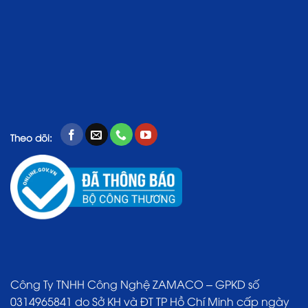
Theo dõi:
Công Ty TNHH Công Nghệ ZAMACO – GPKD số
0314965841 do Sở KH và ĐT TP Hồ Chí Minh cấp ngày