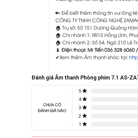
🔑 Để biết thêm thông tin vui lòng liê
CÔNG TY TNHH CÔNG NGHỆ ZAM
🏠 Trụ sở: Số 151 Dương Quảng Hà
🏠 Chi nhánh 1: RR15 Hồng Lĩnh, Ph
🏠 Chi nhánh 2: Số 54, Ngõ 210 Lê T
📱 Điện thoại: Mr Tiến 036 328 6060 
✔Xem thêm Âm thanh khác tại:
htt
Đánh giá Âm thanh Phòng phim 7.1 AS-ZA
5
4
CHƯA CÓ
3
ĐÁNH GIÁ NÀO
2
1