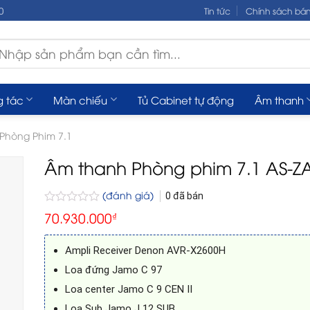
0
Tin tức
Chính sách bá
m
ếm:
g tác
Màn chiếu
Tủ Cabinet tự động
Âm thanh
Phòng Phim 7.1
Âm thanh Phòng phim 7.1 AS-Z
(đánh giá)
0
đã bán
Được
70.930.000
₫
xếp
hạng
0
Ampli Receiver Denon AVR-X2600H
5
sao
Loa đứng Jamo C 97
Loa center Jamo C 9 CEN II
Loa Sub Jamo J 12 SUB