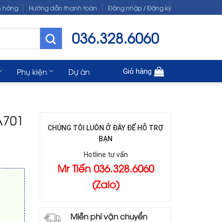
n hàng
Hướng dẫn thanh toán
Đăng nhập / Đăng ký
036.328.6060
Phụ kiện
Dự án
Giỏ hàng
A701
CHÚNG TÔI LUÔN Ở ĐÂY ĐỂ HỖ TRỢ
BẠN
Hotline tư vấn
Mr Tiến 036.328.6060
(Zalo)
Miễn phí vận chuyển