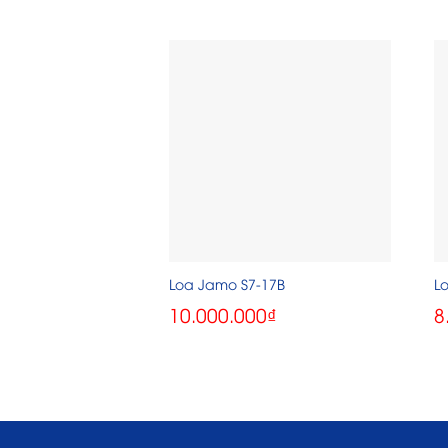
Loa Jamo S7-17B
L
10.000.000
₫
8