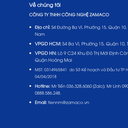
Về chúng tôi
CÔNG TY TNHH CÔNG NGHỆ ZAMACO
Địa chỉ:
S4 Đường Ba Vì, Phường 15, Quận 10,
Nam
VPGD HCM:
S4 Ba Vì, Phường 15, Quận 10,
VPGD HN:
Lô 9 C24 Khu Đô Thị Mới Định Cô
Quận Hoàng Mai
MST:
0314965841 do Sở Kế hoạch và Đầu tư TP 
04/04/2018
Hotline:
Mr Tiến
036.328.6060
(Zalo); Mr Linh 090
0888.586.248.
Email:
tiennm@zamaco.vn