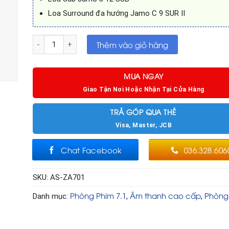
Loa Surround đa hướng Jamo C 9 SUR II
Âm thanh Phòng phim 7.1 AS-ZA701 số lượng
Thêm vào giỏ hàng
MUA NGAY
Giao Tận Nơi Hoặc Nhận Tại Cửa Hàng
TRẢ GÓP QUA THẺ
Visa, Master, JCB
Chat Facebook
036.328.606
SKU:
AS-ZA701
Phòng Phim 7.1
Âm thanh cao cấp
Phòng
Danh mục:
,
,