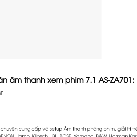
dàn âm thanh xem phim 7.1 AS-ZA701:
BT
chuyên
cung cấp và setup Âm thanh phòng phim
,
giải trí
tr
, DENON, Jamo, Klipsch, JBL, BOSE, Yamaha, B&W, Harman K