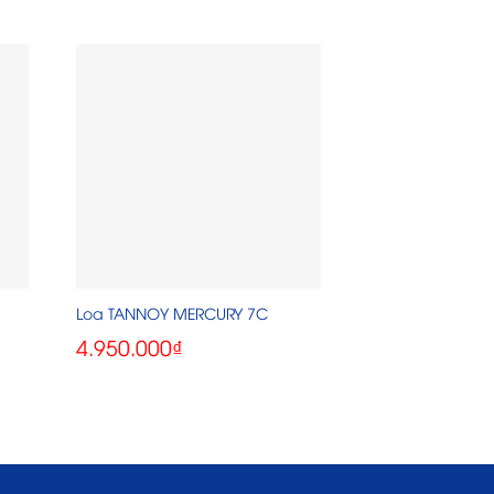
Loa TANNOY MERCURY 7C
Loa Tannoy DC6
4.950.000
₫
41.810.000
₫