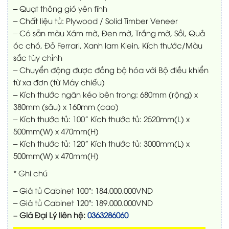
– Quạt thông gió yên tĩnh
– Chất liệu tủ: Plywood / Solid Timber Veneer
– Có sẵn màu Xám mờ, Đen mờ, Trắng mờ, Sồi, Quả
óc chó, Đỏ Ferrari, Xanh lam Klein, Kích thước/Màu
sắc tùy chỉnh
– Chuyển động được đồng bộ hóa với Bộ điều khiển
từ xa đơn (từ Máy chiếu)
– Kích thước ngăn kéo bên trong: 680mm (rộng) x
380mm (sâu) x 160mm (cao)
– Kích thước tủ: 100” Kích thước tủ: 2520mm(L) x
500mm(W) x 470mm(H)
– Kích thước tủ: 120” Kích thước tủ: 3000mm(L) x
500mm(W) x 470mm(H)
* Ghi chú
– Giá tủ Cabinet 100″: 184.000.000VND
– Giá tủ Cabinet 120″: 189.000.000VND
– Giá Đại Lý liên hệ:
0363286060