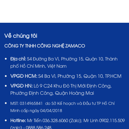
Về chúng tôi
CÔNG TY TNHH CÔNG NGHỆ ZAMACO
Địa chỉ:
S4 Đường Ba Vì, Phường 15, Quận 10, Thành
phố Hồ Chí Minh, Việt Nam
VPGD HCM:
S4 Ba Vì, Phường 15, Quận 10, TP.HCM
VPGD HN:
Lô 9 C24 Khu Đô Thị Mới Định Công,
Phường Định Công, Quận Hoàng Mai
MST:
0314965841 do Sở Kế hoạch và Đầu tư TP Hồ Chí
Minh cấp ngày 04/04/2018
Hotline:
Mr Tiến
036.328.6060
(Zalo); Mr Linh 0902.115.509
(zalo) - 0888.586.248.