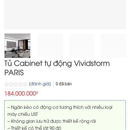
Tủ Cabinet tự động Vividstorm
PARIS
(đánh giá)
0
đã bán
Được
184.000.000
₫
xếp
hạng
0
– Ngăn kéo có động cơ tương thích với nhiều loại
5
máy chiếu UST
sao
– Không gian lưu trữ được thiết kế rộng rãi
– Thiết kế có thể lật 90 độ