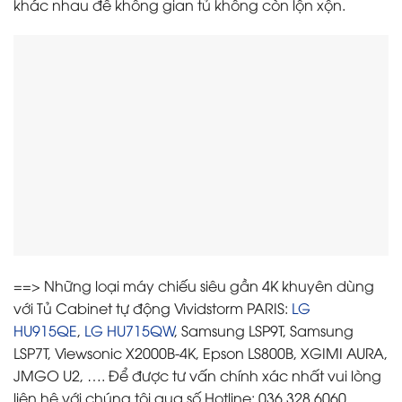
khác nhau để không gian tủ không còn lộn xộn.
==> Những loại máy chiếu siêu gần 4K khuyên dùng
với Tủ Cabinet tự động Vividstorm PARIS:
LG
HU915QE
,
LG HU715QW
, Samsung LSP9T, Samsung
LSP7T, Viewsonic X2000B-4K, Epson LS800B, XGIMI AURA,
JMGO U2, …. Để được tư vấn chính xác nhất vui lòng
liên hệ với chúng tôi qua số Hotline: 036.328.6060