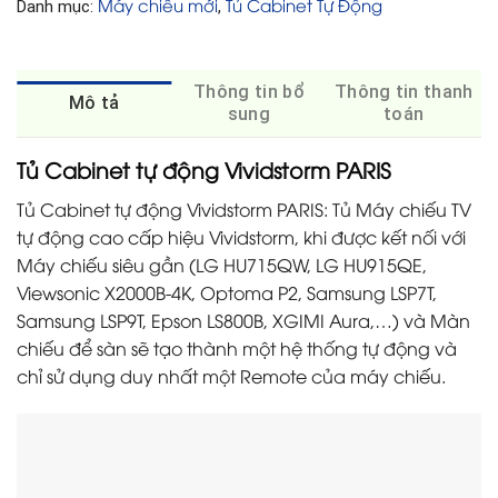
Máy chiếu mới
Tủ Cabinet Tự Động
Danh mục:
,
Thông tin bổ
Thông tin thanh
Mô tả
sung
toán
Tủ Cabinet tự động Vividstorm PARIS
Tủ Cabinet tự động Vividstorm PARIS: Tủ Máy chiếu TV
tự động cao cấp hiệu Vividstorm, khi được kết nối với
Máy chiếu siêu gần (LG HU715QW, LG HU915QE,
Viewsonic X2000B-4K, Optoma P2, Samsung LSP7T,
Samsung LSP9T, Epson LS800B, XGIMI Aura,…) và Màn
chiếu để sàn sẽ tạo thành một hệ thống tự động và
chỉ sử dụng duy nhất một Remote của máy chiếu.