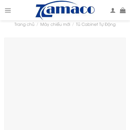
Skip
to
content
Trang chủ
Máy chiếu mới
Tủ Cabinet Tự Động
/
/