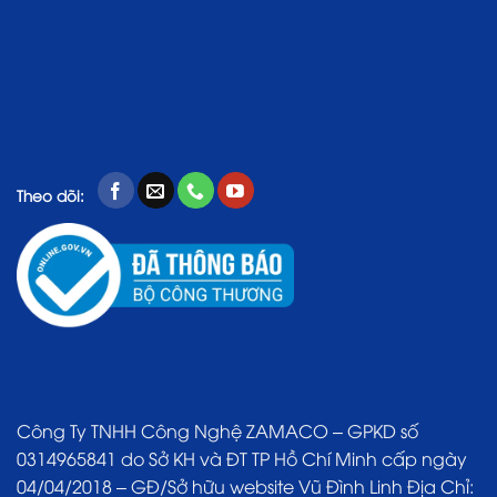
Theo dõi:
Công Ty TNHH Công Nghệ ZAMACO – GPKD số
0314965841 do Sở KH và ĐT TP Hồ Chí Minh cấp ngày
04/04/2018 – GĐ/Sở hữu website Vũ Đình Linh Địa Chỉ: