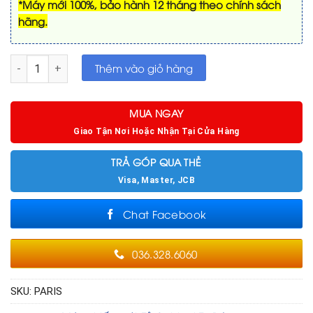
*Máy mới 100%, bảo hành 12 tháng theo chính sách
hãng.
Tủ Cabinet tự động Vividstorm PARIS số lượng
Thêm vào giỏ hàng
MUA NGAY
Giao Tận Nơi Hoặc Nhận Tại Cửa Hàng
TRẢ GÓP QUA THẺ
Visa, Master, JCB
Chat Facebook
036.328.6060
SKU:
PARIS