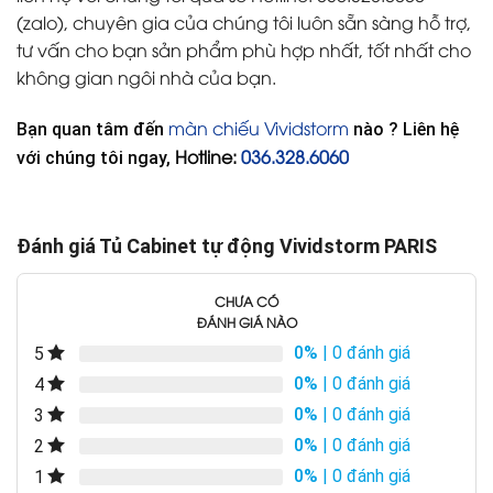
(zalo), chuyên gia của chúng tôi luôn sẵn sàng hỗ trợ,
tư vấn cho bạn sản phẩm phù hợp nhất, tốt nhất cho
không gian ngôi nhà của bạn.
màn chiếu Vividstorm
Bạn quan tâm đến
nào ? Liên hệ
Hotline:
036.328.6060
với chúng tôi ngay,
Đánh giá Tủ Cabinet tự động Vividstorm PARIS
CHƯA CÓ
ĐÁNH GIÁ NÀO
0%
| 0 đánh giá
5
0%
| 0 đánh giá
4
0%
| 0 đánh giá
3
0%
| 0 đánh giá
2
0%
| 0 đánh giá
1