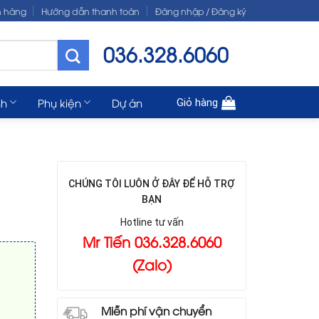
n hàng
Hướng dẫn thanh toán
Đăng nhập / Đăng ký
036.328.6060
nh
Phụ kiện
Dự án
Giỏ hàng
CHÚNG TÔI LUÔN Ở ĐÂY ĐỂ HỖ TRỢ
BẠN
Hotline tư vấn
Mr Tiến 036.328.6060
(Zalo)
Miễn phí vận chuyển