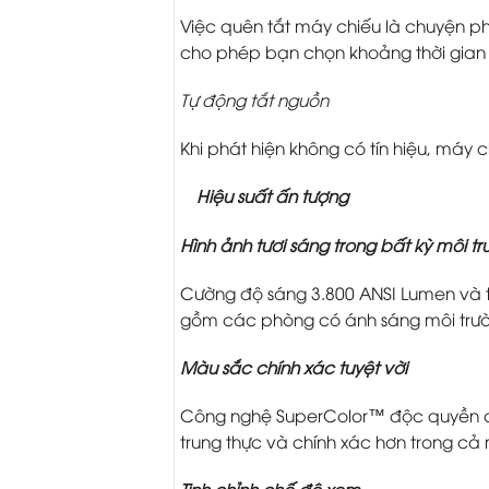
Việc quên tắt máy chiếu là chuyện p
cho phép bạn chọn khoảng thời gian 
Tự động tắt nguồn
Khi phát hiện không có tín hiệu, máy 
Hiệu suất ấn tượng
Hình ảnh tươi sáng trong bất kỳ môi t
Cường độ sáng 3.800 ANSI Lumen và t
gồm các phòng có ánh sáng môi trư
Màu sắc chính xác tuyệt vời
Công nghệ SuperColor™ độc quyền củ
trung thực và chính xác hơn trong cả
Tinh chỉnh chế độ xem