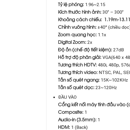
Tỷ lệ phóng:
1.96~2.15
Kích thước hình ảnh:
30” – 300”
Khoảng cách chiếu: 1.19m-13.1
Chỉnh vuông hình:
±40° (chiều dọc
Zoom quang học:
1.1x
Digital Zoom:
2x
Độ ồn (chế độ tiết kiệm):
27dB
Hỗ trợ độ phân giải:
VGA(640 x 48
Tương thích HDTV:
480i, 480p, 576
Tương thích video:
NTSC, PAL, S
Tần số quét ngang:
15K~102KHz
Tần số quét dọc:
23~120Hz
ĐẦU VÀO
Cổng kết nối máy tính đầu vào (
Composite:
1
Audio-in (3.5mm):
1
HDM:
1 (Back)