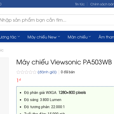
0
Tin tức
Chính sách bá
m
ếm:
tương tác
Máy chiếu New
Màn chiếu
Âm tha
ic
Máy chiếu Viewsonic PA503WB
(đánh giá)
0
đã bán
Được
1
₫
xếp
hạng
0
1280×800 pixels
Độ phân giải WXGA:
5
sao
Độ sáng: 3.800 Lumen
Độ tương phản: 22.000:1
Tuổi thọ đèn: 15.000 giờ