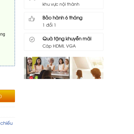
khu vực nội thành
Bảo hành 6 tháng
1 đổi 1
ông
Quà tặng khuyễn mãi
Cáp HDMI, VGA
0
chiếu