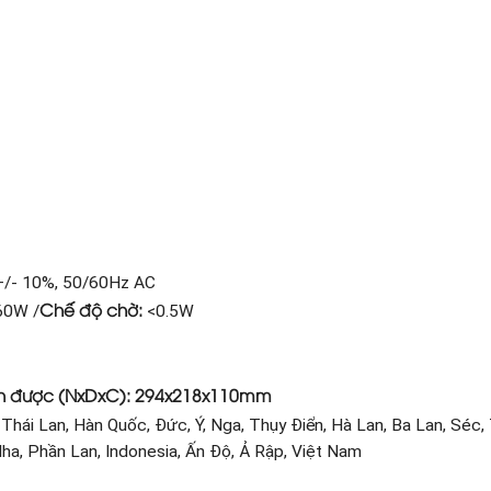
/- 10%, 50/60Hz AC
Chế độ chờ:
60W /
<0.5W
ỉnh được (NxDxC): 294x218x110mm
Thái Lan, Hàn Quốc, Đức, Ý, Nga, Thụy Điển, Hà Lan, Ba Lan, Séc,
Nha, Phần Lan, Indonesia, Ấn Độ, Ả Rập, Việt Nam