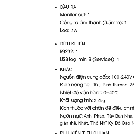
ĐẦU RA
Monitor out:
1
Cổng ra âm thanh (3.5mm):
1
Loa:
2W
ĐIỀU KHIỂN
RS232:
1
USB loại mini B (Services):
1
KHÁC
Nguồn điện cung cấp:
100-240V+
Điện năng tiêu thụ:
Bình thường: 2
Nhiệt độ vận hành:
0~40℃
Khối lượng tịnh:
2.2kg
Kích thước với chân đế điều ch
Ngôn ngữ:
Anh, Pháp, Tây Ban Nha, 
giản thể, Nhật, Thổ Nhĩ Kỳ, Bồ Đào 
PHỤ KIỆN TIÊU CHUẨN