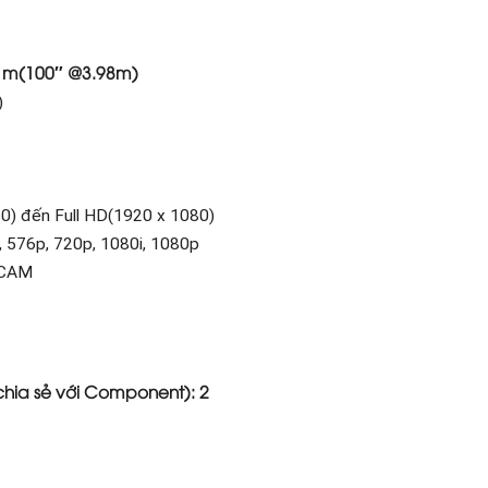
1m(100″ @3.98m)
)
0) đến Full HD(1920 x 1080)
i, 576p, 720p, 1080i, 1080p
ECAM
chia sẻ với Component): 2