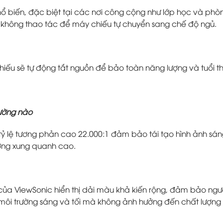
hổ biến, đặc biệt tại các nơi công cộng như lớp học và ph
không thao tác để máy chiếu tự chuyển sang chế độ ngủ.
chiếu sẽ tự động tắt nguồn để bảo toàn năng lượng và tuổi 
rường nào
ỷ lệ tương phản cao 22.000:1 đảm bảo tái tạo hình ảnh sán
ờng xung quanh cao.
a ViewSonic hiển thị dải màu khả kiến rộng, đảm bảo ngư
 môi trường sáng và tối mà không ảnh hưởng đến chất lượng 