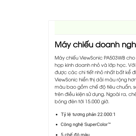
Máy chiếu doanh ngh
Máy chiếu ViewSonic PA503WB cho hi
họp kinh doanh nhỏ và lớp học. Vớ
được các chi tiết nhỏ nhất bất kể
ViewSonic hiển thị dải màu rộng hơn
màu bao gồm chế độ tiêu chuẩn, sá
trên điều kiện sử dụng. Ngoài ra, c
bóng đèn tới 15.000 giờ.
Tỷ lệ tương phản 22.000:1
Công nghệ SuperColor™
5 chế độ màu