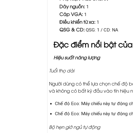
Dây nguồn:
1
Cáp VGA:
1
Điều khiển từ xa:
1
QSG & CD:
QSG: 1 / CD: NA
Đặc điểm nổi bật củ
Hiệu suất năng lượng
Tuổi thọ dài
Người dùng có thể lựa chọn chế độ bó
và không có bất kỳ đầu vào tín hiệu
Chế độ Eco: Máy chiếu này tự động ch
Chế độ Eco: Máy chiếu này tự động ch
Bộ hẹn giờ ngủ tự động