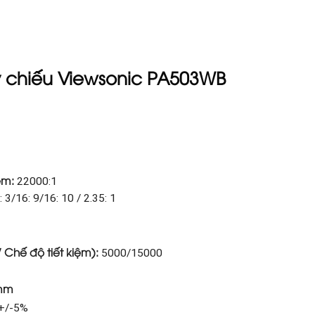
y chiếu Viewsonic PA503WB
iệm:
22000:1
: 3/16: 9/16: 10 / 2.35: 1
/ Chế độ tiết kiệm):
5000/15000
 mm
+/-5%