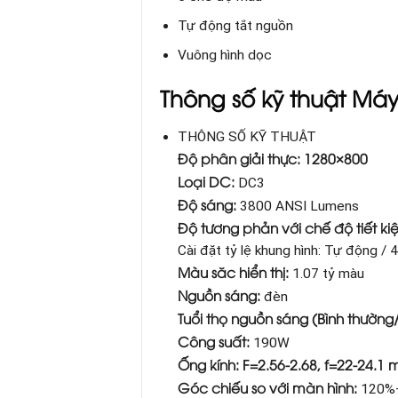
Tự động tắt nguồn
Vuông hình dọc
Thông số kỹ thuật Má
THÔNG SỐ KỸ THUẬT
Độ phân giải thực: 1280×800
Loại DC:
DC3
Độ sáng:
3800 ANSI Lumens
Độ tương phản với chế độ tiết k
Cài đặt tỷ lệ khung hình: Tự động / 4
Màu săc hiển thị:
1.07 tỷ màu
Nguồn sáng:
đèn
Tuổi thọ nguồn sáng (Bình thường
Công suất:
190W
Ống kính: F=2.56-2.68, f=22-24.1
Góc chiếu so với màn hình:
120%