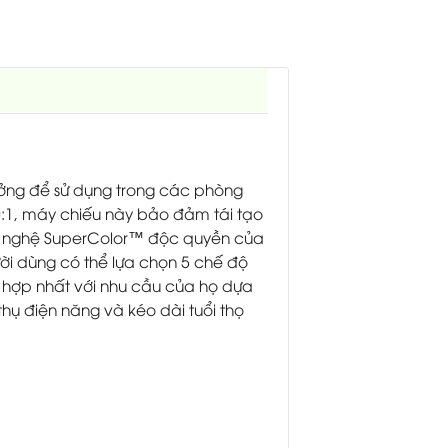
tưởng để sử dụng trong các phòng
0:1, máy chiếu này bảo đảm tái tạo
ông nghệ SuperColor™ độc quyền của
ười dùng có thể lựa chọn 5 chế độ
 hợp nhất với nhu cầu của họ dựa
thụ điện năng và kéo dài tuổi thọ