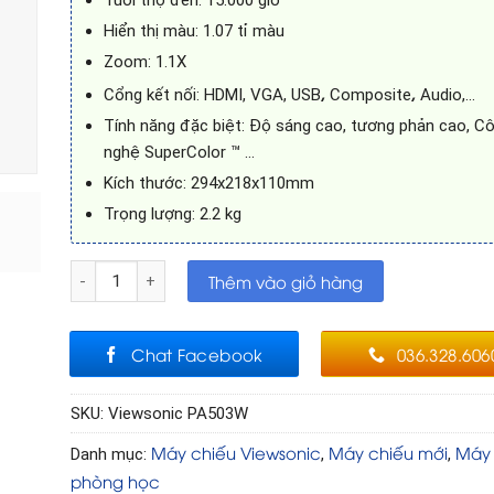
Hiển thị màu: 1.07 tỉ màu
Zoom: 1.1X
,
,
Cổng kết nối: HDMI, VGA, USB
Composite
Audio,…
Tính năng đặc biệt: Độ sáng cao, tương phản cao, C
nghệ SuperColor ™ …
Kích thước: 294x218x110mm
Trọng lượng: 2.2 kg
Máy chiếu Viewsonic PA503WB số lượng
Thêm vào giỏ hàng
Chat Facebook
036.328.606
SKU:
Viewsonic PA503W
Máy chiếu Viewsonic
Máy chiếu mới
Máy 
Danh mục:
,
,
phòng học