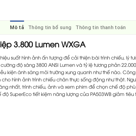
Mô tả
Thông tin bổ sung
Thông tin thanh toán
iệp 3.800 Lumen WXGA
ệu suất hình ảnh ấn tượng để cải thiện bài trình chiếu, lý 
i cường độ sáng 3800 ANSI Lumen và tỷ lệ tương phản 22.00
 điều kiện ánh sáng môi trường xung quanh như thế nào. C
 cho hình ảnh trình chiếu chân thực sống động như thật. Ng
ng nhất, trình chiếu, ảnh và xem phim để chọn chế độ phù
hế độ SuperEco tiết kiệm năng lượng của PA503WB giảm tiêu 