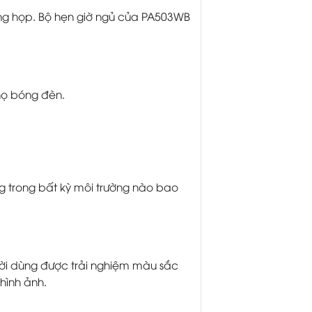
òng họp. Bộ hẹn giờ ngủ của PA503WB
thọ bóng đèn.
g trong bất kỳ môi trường nào bao
ời dùng được trải nghiệm màu sắc
hình ảnh.