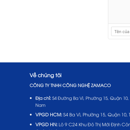
Về chúng tôi
CÔNG TY TNHH CÔNG NGHỆ ZAMACO
Địa chỉ:
S4 Đường Ba Vì, Phường 15, Quận 10,
Nam
VPGD HCM:
S4 Ba Vì, Phường 15, Quận 10,
VPGD HN:
Lô 9 C24 Khu Đô Thị Mới Định Cô