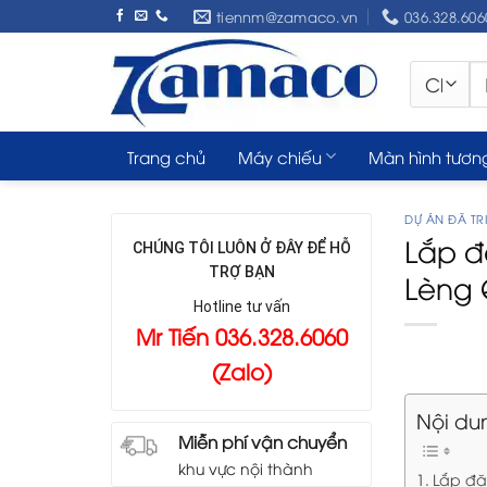
Skip
tiennm@zamaco.vn
036.328.606
to
content
Tì
ki
Trang chủ
Máy chiếu
Màn hình tươn
DỰ ÁN ĐÃ TRI
Lắp đ
CHÚNG TÔI LUÔN Ở ĐÂY ĐỂ HỖ
TRỢ BẠN
Lèng 
Hotline tư vấn
Mr Tiến 036.328.6060
(Zalo)
Nội du
Miễn phí vận chuyển
khu vực nội thành
Lắp đặ