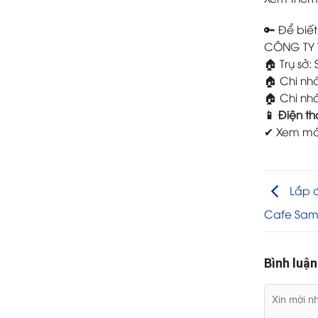
🔑 Để biết
CÔNG TY
🏠 Trụ sở
🏠 Chi nh
🏠 Chi nh
📱 Điện th
✔ Xem máy
Lắp đ
Cafe Sam
Bình luận