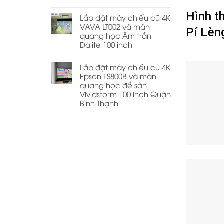
Hình t
Lắp đặt máy chiếu cũ 4K
VAVA LT002 và màn
Pí Lèn
quang học Âm trần
Dalite 100 inch
Lắp đặt máy chiếu cũ 4K
Epson LS800B và màn
quang học để sàn
Vividstorm 100 inch Quận
Bình Thạnh