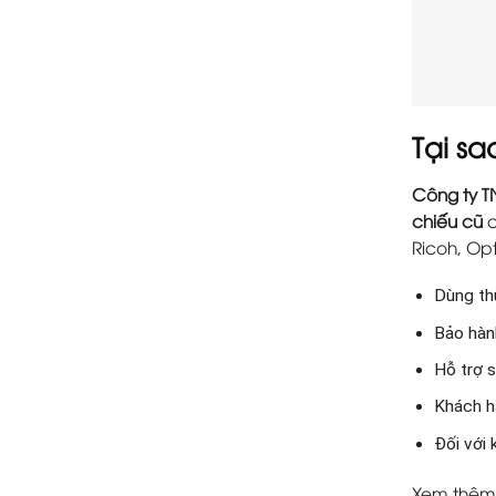
Tại s
Công ty 
chiếu cũ
c
Ricoh, Opt
Dùng thử
Bảo hành
Hỗ trợ s
Khách h
Đối với
Xem thêm 