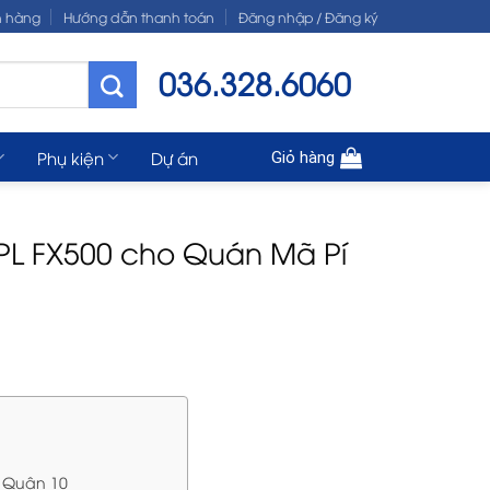
n hàng
Hướng dẫn thanh toán
Đăng nhập / Đăng ký
036.328.6060
Phụ kiện
Dự án
Giỏ hàng
VPL FX500 cho Quán Mã Pí
g Quận 10