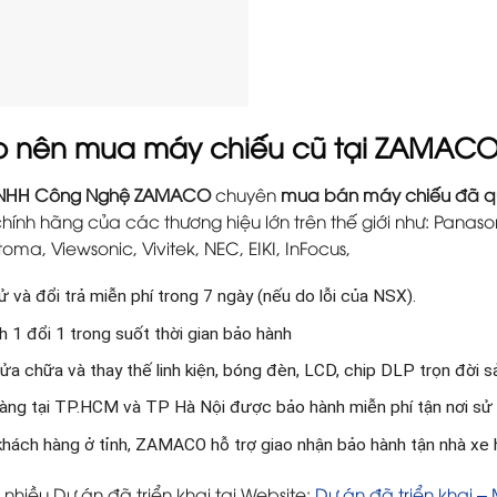
ao nên mua máy chiếu cũ tại ZAMAC
TNHH Công Nghệ ZAMACO
chuyên
mua bán máy chiếu đã q
hính hãng của các thương hiệu lớn trên thế giới như: Panason
oma, Viewsonic, Vivitek, NEC, EIKI, InFocus,
 và đổi trả miễn phí trong 7 ngày (nếu do lỗi của NSX).
 1 đổi 1 trong suốt thời gian bảo hành
ửa chữa và thay thế linh kiện, bóng đèn, LCD, chip DLP trọn đời 
àng tại TP.HCM và TP Hà Nội được bảo hành miễn phí tận nơi sử
 khách hàng ở tỉnh, ZAMACO hỗ trợ giao nhận bảo hành tận nhà xe
nhiều Dự án đã triển khai tại Website:
Dự án đã triển khai –