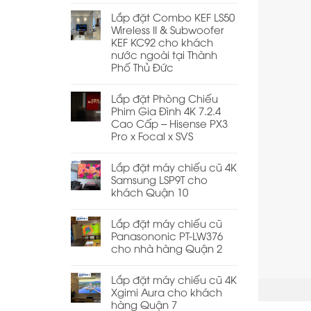
Lắp đặt Combo KEF LS50
Wireless II & Subwoofer
KEF KC92 cho khách
nước ngoài tại Thành
Phố Thủ Đức
Lắp đặt Phòng Chiếu
Phim Gia Đình 4K 7.2.4
Cao Cấp – Hisense PX3
Pro x Focal x SVS
Lắp đặt máy chiếu cũ 4K
Samsung LSP9T cho
khách Quận 10
Lắp đặt máy chiếu cũ
Panasononic PT-LW376
cho nhà hàng Quận 2
Lắp đặt máy chiếu cũ 4K
Xgimi Aura cho khách
hàng Quận 7