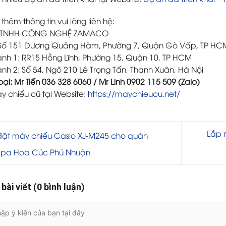
 thêm thông tin vui lòng liên hệ:
 TNHH CÔNG NGHỆ ZAMACO
: Số 151 Dương Quảng Hàm, Phường 7, Quận Gò Vấp, TP HC
ánh 1: RR15 Hồng Lĩnh, Phường 15, Quận 10, TP HCM
ánh 2: Số 54, Ngõ 210 Lê Trọng Tấn, Thanh Xuân, Hà Nội
oại: Mr Tiến 036 328 6060 / Mr Linh 0902 115 509 (Zalo)
 chiếu cũ tại Website:
https://maychieucu.net/
Lắp 
ặt máy chiếu Casio XJ-M245 cho quán
pa Hoa Cúc Phú Nhuận
 bài viết (0 bình luận)