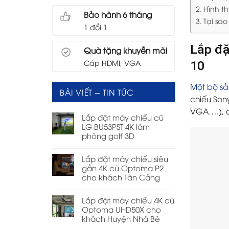
Hình t
Bảo hành 6 tháng
Tại sa
1 đổi 1
Lắp đặ
Quà tặng khuyễn mãi
Cáp HDMI, VGA
10
Một bộ s
BÀI VIẾT – TIN TỨC
chiếu Son
VGA….), c
Lắp đặt máy chiếu cũ
LG BU53PST 4K làm
phòng golf 3D
Lắp đặt máy chiếu siêu
gần 4K cũ Optoma P2
cho khách Tân Cảng
Lắp đặt máy chiếu 4K cũ
Optoma UHD50X cho
khách Huyện Nhà Bè