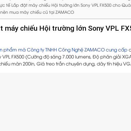
hực tế Lắp đặt máy chiếu Hội trường lớn Sony VPL FX500 cho Qu
o nên mua máy chiếu cũ tại ZAMACO
t máy chiếu Hội trường lớn Sony VPL F
ản phẩm mà Công ty TNHH Công Nghệ ZAMACO cung cấp
c
y VPL FX500 (Cường độ sáng 7.000 lumens, Độ phân giải XGA
hiếu màn 200in, Giá treo trần chuyên dụng, dây tín hiệu V