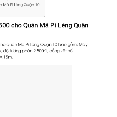
án Mã Pí Lèng Quận 10
X500 cho Quán Mã Pí Lèng Quận
ho quán Mã Pí Lèng Quận 10 bao gồm: Máy
, độ tương phản 2.500:1, cổng kết nối
GA 15m.