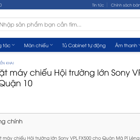
0
Tin tức
Chính sách bá
m
ếm:
g tác
Màn chiếu
Tủ Cabinet tự động
Âm thanh
ỂN KHAI
ặt máy chiếu Hội trường lớn Sony 
Quận 10
ng chính
t máy chiếu Hội trường lớn Sony VPL FX500 cho Quán Mã Pí Lèn