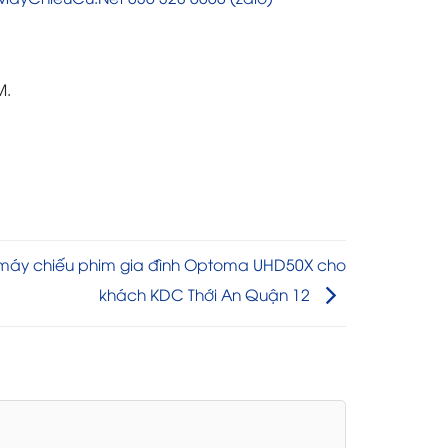
M.
máy chiếu phim gia đình Optoma UHD50X cho
khách KDC Thới An Quận 12