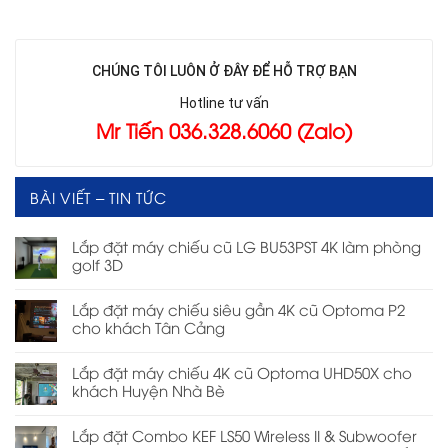
CHÚNG TÔI LUÔN Ở ĐÂY ĐỂ HỖ TRỢ BẠN
Hotline tư vấn
Mr Tiến 036.328.6060 (Zalo)
BÀI VIẾT – TIN TỨC
Lắp đặt máy chiếu cũ LG BU53PST 4K làm phòng
golf 3D
Lắp đặt máy chiếu siêu gần 4K cũ Optoma P2
cho khách Tân Cảng
Lắp đặt máy chiếu 4K cũ Optoma UHD50X cho
khách Huyện Nhà Bè
Lắp đặt Combo KEF LS50 Wireless II & Subwoofer