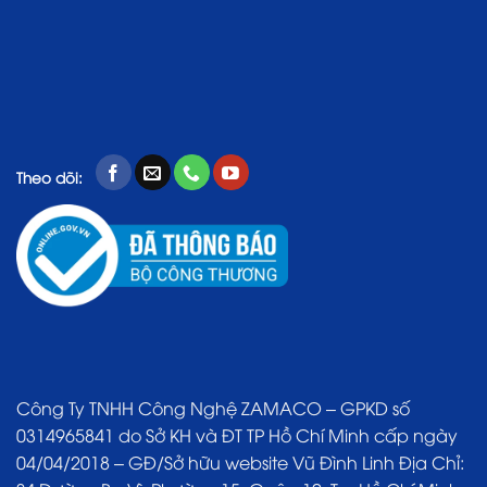
Theo dõi:
Công Ty TNHH Công Nghệ ZAMACO – GPKD số
0314965841 do Sở KH và ĐT TP Hồ Chí Minh cấp ngày
04/04/2018 – GĐ/Sở hữu website Vũ Đình Linh Địa Chỉ: