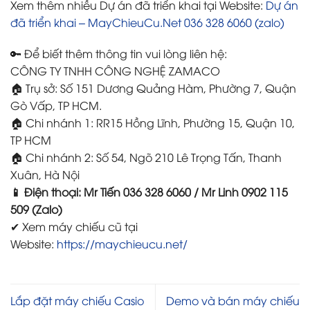
Xem thêm nhiều Dự án đã triển khai tại Website:
Dự án
đã triển khai – MayChieuCu.Net 036 328 6060 (zalo)
🔑 Để biết thêm thông tin vui lòng liên hệ:
CÔNG TY TNHH CÔNG NGHỆ ZAMACO
🏠 Trụ sở: Số 151 Dương Quảng Hàm, Phường 7, Quận
Gò Vấp, TP HCM.
🏠 Chi nhánh 1: RR15 Hồng Lĩnh, Phường 15, Quận 10,
TP HCM
🏠 Chi nhánh 2: Số 54, Ngõ 210 Lê Trọng Tấn, Thanh
Xuân, Hà Nội
📱 Điện thoại: Mr Tiến 036 328 6060 / Mr Linh 0902 115
509 (Zalo)
✔ Xem máy chiếu cũ tại
Website:
https://maychieucu.net/
Lắp đặt máy chiếu Casio
Demo và bán máy chiếu