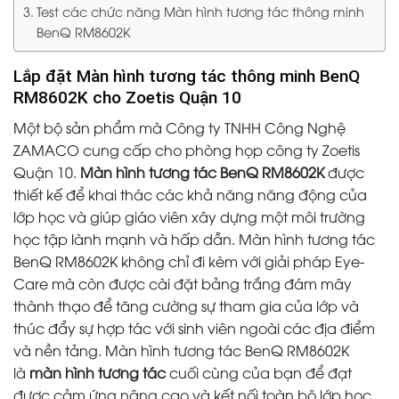
Test các chức năng Màn hình tương tác thông minh
BenQ RM8602K
Lắp đặt Màn hình tương tác thông minh BenQ
RM8602K cho Zoetis Quận 10
Một bộ sản phẩm mà Công ty TNHH Công Nghệ
ZAMACO cung cấp cho phòng họp công ty Zoetis
Quận 10.
Màn hình tương tác BenQ RM8602K
được
thiết kế để khai thác các khả năng năng động của
lớp học và giúp giáo viên xây dựng một môi trường
học tập lành mạnh và hấp dẫn. Màn hình tương tác
BenQ RM8602K không chỉ đi kèm với giải pháp Eye-
Care mà còn được cài đặt bảng trắng đám mây
thành thạo để tăng cường sự tham gia của lớp và
thúc đẩy sự hợp tác với sinh viên ngoài các địa điểm
và nền tảng. Màn hình tương tác BenQ RM8602K
là
màn hình tương tác
cuối cùng của bạn để đạt
được cảm ứng nâng cao và kết nối toàn bộ lớp học