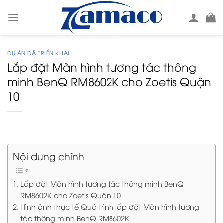
Skip
to
content
DỰ ÁN ĐÃ TRIỂN KHAI
Lắp đặt Màn hình tương tác thông
minh BenQ RM8602K cho Zoetis Quận
10
Nội dung chính
Lắp đặt Màn hình tương tác thông minh BenQ
RM8602K cho Zoetis Quận 10
Hình ảnh thực tế Quá trình lắp đặt Màn hình tương
tác thông minh BenQ RM8602K