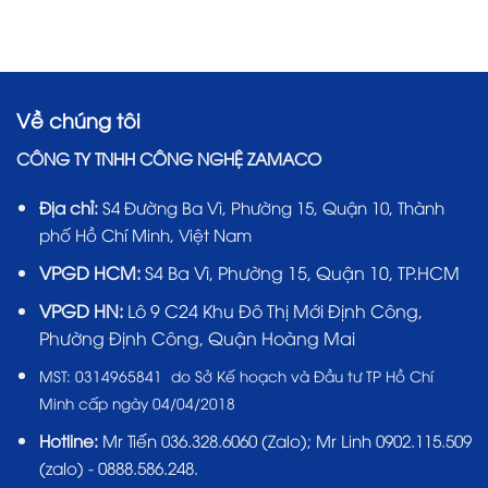
Về chúng tôi
CÔNG TY TNHH CÔNG NGHỆ ZAMACO
Địa chỉ:
S4 Đường Ba Vì, Phường 15, Quận 10, Thành
phố Hồ Chí Minh, Việt Nam
VPGD HCM:
S4 Ba Vì, Phường 15, Quận 10, TP.HCM
VPGD HN:
Lô 9 C24 Khu Đô Thị Mới Định Công,
Phường Định Công, Quận Hoàng Mai
MST:
0314965841 do Sở Kế hoạch và Đầu tư TP Hồ Chí
Minh cấp ngày 04/04/2018
Hotline:
Mr Tiến
036.328.6060
(Zalo); Mr Linh 0902.115.509
(zalo) - 0888.586.248.