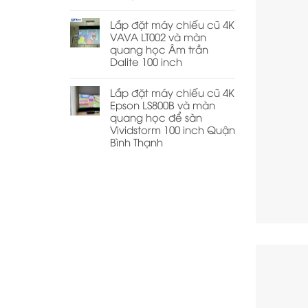
Lắp đặt máy chiếu cũ 4K
VAVA LT002 và màn
quang học Âm trần
Dalite 100 inch
Lắp đặt máy chiếu cũ 4K
Epson LS800B và màn
quang học để sàn
Vividstorm 100 inch Quận
Bình Thạnh