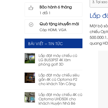
Tại sa
Bảo hành 6 tháng
1 đổi 1
Lắp đ
Quà tặng khuyễn mãi
Một bộ s
Cáp HDMI, VGA
chiếu Opt
500.000:1
quang HDM
BÀI VIẾT – TIN TỨC
Lắp đặt máy chiếu cũ
LG BU53PST 4K làm
phòng golf 3D
Lắp đặt máy chiếu siêu
gần 4K cũ Optoma P2
cho khách Tân Cảng
Lắp đặt máy chiếu 4K cũ
Optoma UHD50X cho
khách Huyện Nhà Bè