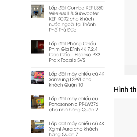
Lắp đặt Combo KEF LS50
Wireless II & Subwoofer
KEF KC92 cho khách
nước ngoài tại Thành
Phố Thủ Đức
Lắp đặt Phòng Chiếu
Phim Gia Đình 4K 7.2.4
Cao Cấp – Hisense PX3
Pro x Focal x SVS
Lắp đặt máy chiếu cũ 4K
Samsung LSP9T cho
khách Quận 10
Hình t
Lắp đặt máy chiếu cũ
Panasononic PT-LW376
cho nhà hàng Quận 2
Lắp đặt máy chiếu cũ 4K
Xgimi Aura cho khách
hàng Quận 7