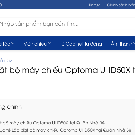
0
Tin tức
Chính sách bá
m
ếm:
g tác
Màn chiếu
Tủ Cabinet tự động
Âm thanh
ỂN KHAI
ặt bộ máy chiếu Optoma UHD50X 
ng chính
t bộ máy chiếu Optoma UHD50X tại Quận Nhà Bè
hực tế Lắp đặt bộ máy chiếu Optoma UHD50X tại Quận Nhà Bè