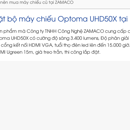
o nên mua máy chiếu cũ tại ZAMACO
ặt bộ máy chiếu Optoma UHD50X tại
ản phẩm mà Công ty TNHH Công Nghệ ZAMACO cung cấp 
oma UHD50X có cường độ sáng 3.400 lumens, Độ phân giải 4
, cổng kết nối HDMI VGA, tuổi thọ đèn led lên đến 15.000 gi
I Ugreen 15m, giá treo trần, thi công lắp đặt.