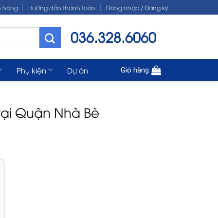
n hàng
Hướng dẫn thanh toán
Đăng nhập / Đăng ký
036.328.6060
Phụ kiện
Dự án
Giỏ hàng
tại Quận Nhà Bè