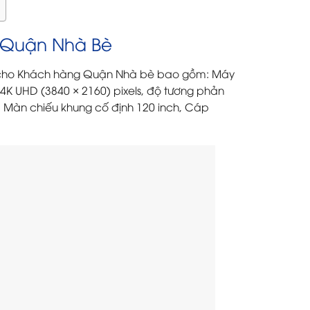
 Quận Nhà Bè
cho Khách hàng Quận Nhà bè bao gồm: Máy
K UHD (3840 × 2160) pixels, độ tương phản
ờ. Màn chiếu khung cố định 120 inch, Cáp