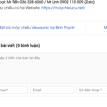
oại: Mr Tiến 036 328 6060 / Mr Linh 0902 115 509 (Zalo)
 chiếu cũ tại Website:
https://maychieucu.net/
ặt bộ máy chiếu Viewsonic tại Bình Thạnh
M
 bài viết (0 bình luận)