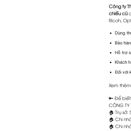
Công ty 
chiếu cũ
c
Ricoh, Opt
Dùng thử
Bảo hành
Hỗ trợ s
Khách h
Đối với
Xem thêm 
🔑 Để biết
CÔNG TY
🏠 Trụ sở
🏠 Chi nh
🏠 Chi nh