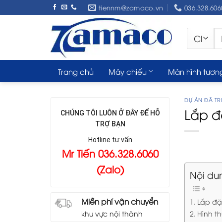
Skip
tiennm@zamaco.vn
036.328.606
to
content
Tì
ki
Trang chủ
Máy chiếu
Màn hình tươn
DỰ ÁN ĐÃ TRI
Lắp đ
CHÚNG TÔI LUÔN Ở ĐÂY ĐỂ HỖ
TRỢ BẠN
Hotline tư vấn
Mr Tiến 036.328.6060
(Zalo)
Nội du
Miễn phí vận chuyển
Lắp đặ
Hình t
khu vực nội thành