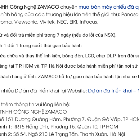
TNHH Công Nghệ ZAMACO
chuyên
mua bán máy chiếu đã q
hính hãng của các thương hiệu lớn trên thế giới như: Panason
oma, Viewsonic, Vivitek, NEC, EIKI, InFocus,
 và đổi trả miễn phí trong 7 ngày (nếu do lỗi của NSX).
 1 đổi 1 trong suốt thời gian bảo hành
ửa chữa và thay thế linh kiện, bóng đèn, LCD, chip DLP trọn đời 
àng tại TP.HCM và TP Hà Nội được bảo hành miễn phí tận nơi sử
 khách hàng ở tỉnh, ZAMACO hỗ trợ giao nhận bảo hành tận nhà xe
nhiều Dự án đã triển khai tại Website:
Dự án đã triển khai –
 thêm thông tin vui lòng liên hệ:
 TNHH CÔNG NGHỆ ZAMACO
: Số 151 Dương Quảng Hàm, Phường 7, Quận Gò Vấp, TP HC
ánh 1: RR15 Hồng Lĩnh, Phường 15, Quận 10, TP HCM
ánh 2: Số 54, Ngõ 210 Lê Trọng Tấn, Thanh Xuân, Hà Nội