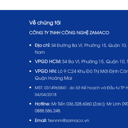
Về chúng tôi
CÔNG TY TNHH CÔNG NGHỆ ZAMACO
Địa chỉ:
S4 Đường Ba Vì, Phường 15, Quận 10,
Nam
VPGD HCM:
S4 Ba Vì, Phường 15, Quận 10,
VPGD HN:
Lô 9 C24 Khu Đô Thị Mới Định Cô
Quận Hoàng Mai
MST:
0314965841 do Sở Kế hoạch và Đầu tư TP 
04/04/2018
Hotline:
Mr Tiến
036.328.6060
(Zalo); Mr Linh 090
0888.586.248.
Email:
tiennm@zamaco.vn