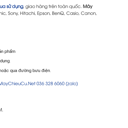
ua sử dụng
, giao hàng trên toàn quốc.
Máy
ic, Sony, Hitachi, Epson, BenQ, Casio, Canon,
sản phẩm
 dụng.
 hoặc qua đường bưu điện.
 MayChieuCu.Net 036 328 6060 (zalo)
M.