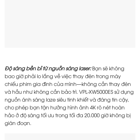
Độ sáng bền bỉ từ nguồn sáng laser:
Bạn sẽ không
bao giờ phải lo lắng về việc thay đèn trong máy
chiếu phim gia đình của mình—không cần thay đèn
và hầu như không cần bảo trì. VPL-XW5000ES sử dụng
nguồn ánh sáng laze siêu tinh khiết và đáng tin cậy,
cho phép bạn tận hưởng hình ảnh 4K rõ nét hoàn
hảo ở độ sáng tối ưu trong tối đa 20.000 giờ không bị
gián đoạn.