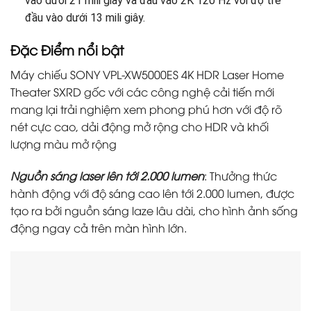
vào dưới 21 mili giây và đầu vào 2K 120 Hz với độ trễ
đầu vào dưới 13 mili giây.
Đặc Điểm nổi bật
Máy chiếu SONY VPL-XW5000ES 4K HDR Laser Home
Theater SXRD gốc với các công nghệ cải tiến mới
mang lại trải nghiệm xem phong phú hơn với độ rõ
nét cực cao, dải động mở rộng cho HDR và ​​​​khối
lượng màu mở rộng
Nguồn sáng laser lên tới 2.000 lumen
: Thưởng thức
hành động với độ sáng cao lên tới 2.000 lumen, được
tạo ra bởi nguồn sáng laze lâu dài, cho hình ảnh sống
động ngay cả trên màn hình lớn.