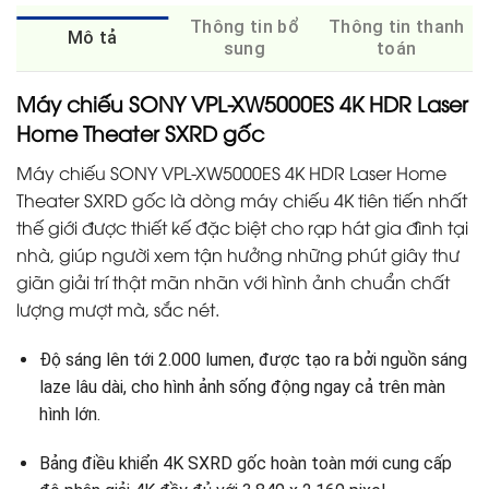
Thông tin bổ
Thông tin thanh
Mô tả
sung
toán
Máy chiếu SONY VPL-XW5000ES 4K HDR Laser
Home Theater SXRD gốc
Máy chiếu SONY VPL-XW5000ES 4K HDR Laser Home
Theater SXRD gốc là dòng máy chiếu 4K tiên tiến nhất
thế giới được thiết kế đặc biệt cho rạp hát gia đình tại
nhà, giúp người xem tận hưởng những phút giây thư
giãn giải trí thật mãn nhãn với hình ảnh chuẩn chất
lượng mượt mà, sắc nét.
Độ sáng lên tới 2.000 lumen, được tạo ra bởi nguồn sáng
laze lâu dài, cho hình ảnh sống động ngay cả trên màn
hình lớn.
Bảng điều khiển 4K SXRD gốc hoàn toàn mới cung cấp