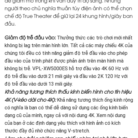
để giảm mờ trong khi vẫn duy trì độ sáng. Những
người theo chủ nghĩa thuần túy điện ảnh có thể chọn
chế độ True Theater để giữ lại 24 khung hình/giây ban
đầu.
Giảm độ trễ đầu vào:
Thưởng thức các trò chơi mới nhất
không bị lag trên màn hình lớn. Tất cả các máy chiếu 4K của
chúng tôi đều có tính năng giảm độ trễ đầu vào cho phép
đầu vào của trình phát được phản ánh trên màn hình mà
không bị trễ. VPL-XW5000ES hỗ trợ đầu vào 4K 60 Hz với
độ trễ đầu vào dưới 21 mili giây và đầu vào 2K 120 Hz với
độ trễ đầu vào dưới 13 mili giây.
Khả năng tương thích thấu kính biến hình cho tín hiệu
4K
(V-kéo dài cho 4K):
Khả năng tương thích ống kính rộng
có nghĩa là bạn có thể dễ dàng sử dụng các ống kính biến
dạng cũ của mình, ngay cả với nội dung 4K. Xem nội dung
của bạn ở các định dạng yêu thích với hình ảnh có kích
thước đầy đủ nhờ chức năng V-stretch.