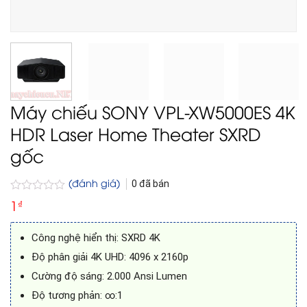
Máy chiếu SONY VPL-XW5000ES 4K
HDR Laser Home Theater SXRD
gốc
(đánh giá)
0
đã bán
Được
1
₫
xếp
hạng
0
Công nghệ hiển thị: SXRD 4K
5
sao
Độ phân giải 4K UHD: 4096 x 2160p
Cường độ sáng: 2.000 Ansi Lumen
Độ tương phản: ∞:1