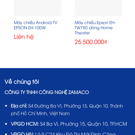
Máy chiếu Android TV
Máy chiếu Epson EH-
EPSON EH-100W
TW750 dòng Home
Theater
Liên hệ
25.500.000
₫
Về chúng tôi
CÔNG TY TNHH CÔNG NGHỆ ZAMACO
Địa chỉ:
S4 Đường Ba Vì, Phường 15, Quận 10, Thành
phố Hồ Chí Minh, Việt Nam
VPGD HCM:
S4 Ba Vì, Phường 15, Quận 10, TP.HCM
VPGD HN:
Lô 9 C24 Khu Đô Thị Mới Định Công,