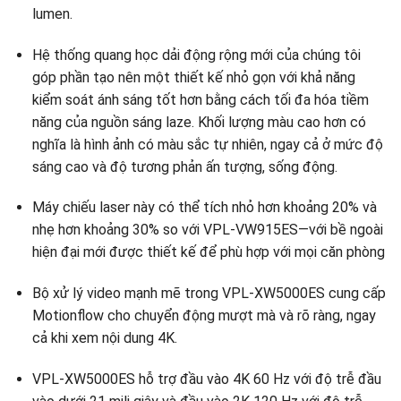
lumen.
Hệ thống quang học dải động rộng mới của chúng tôi
góp phần tạo nên một thiết kế nhỏ gọn với khả năng
kiểm soát ánh sáng tốt hơn bằng cách tối đa hóa tiềm
năng của nguồn sáng laze. Khối lượng màu cao hơn có
nghĩa là hình ảnh có màu sắc tự nhiên, ngay cả ở mức độ
sáng cao và độ tương phản ấn tượng, sống động.
Máy chiếu laser này có thể tích nhỏ hơn khoảng 20% ​​và
nhẹ hơn khoảng 30% so với VPL-VW915ES—với bề ngoài
hiện đại mới được thiết kế để phù hợp với mọi căn phòng
Bộ xử lý video mạnh mẽ trong VPL-XW5000ES cung cấp
Motionflow cho chuyển động mượt mà và rõ ràng, ngay
cả khi xem nội dung 4K.
VPL-XW5000ES hỗ trợ đầu vào 4K 60 Hz với độ trễ đầu