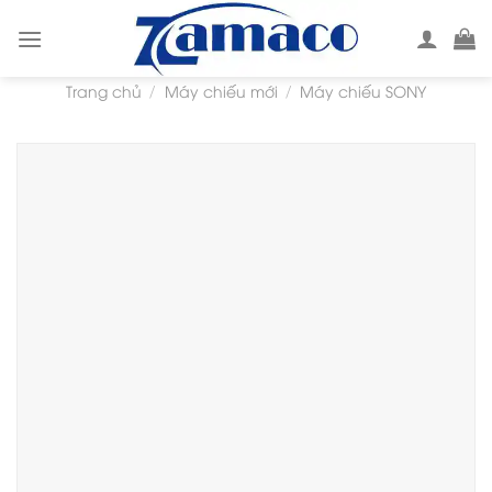
Skip
to
content
Trang chủ
Máy chiếu mới
Máy chiếu SONY
/
/