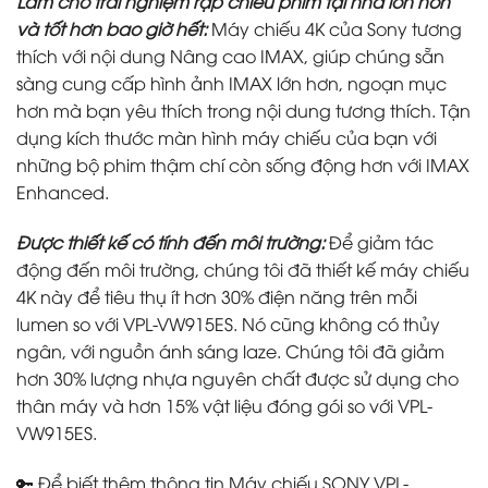
Làm cho trải nghiệm rạp chiếu phim tại nhà lớn hơn
và tốt hơn bao giờ hết:
Máy chiếu 4K của Sony tương
thích với nội dung Nâng cao IMAX, giúp chúng sẵn
sàng cung cấp hình ảnh IMAX lớn hơn, ngoạn mục
hơn mà bạn yêu thích trong nội dung tương thích. Tận
dụng kích thước màn hình máy chiếu của bạn với
những bộ phim thậm chí còn sống động hơn với IMAX
Enhanced.
Được thiết kế có tính đến môi trường:
Để giảm tác
động đến môi trường, chúng tôi đã thiết kế máy chiếu
4K này để tiêu thụ ít hơn 30% điện năng trên mỗi
lumen so với VPL-VW915ES. Nó cũng không có thủy
ngân, với nguồn ánh sáng laze. Chúng tôi đã giảm
hơn 30% lượng nhựa nguyên chất được sử dụng cho
thân máy và hơn 15% vật liệu đóng gói so với VPL-
VW915ES.
🔑 Để biết thêm thông tin Máy chiếu SONY VPL-