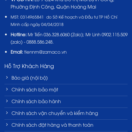
Phường Định Công, Quận Hoàng Mai
MST:
0314965841 do Sở Kế hoạch và Đầu tư TP Hồ Chí
Minh cấp ngày 04/04/2018
Hotline:
Mr Tiến
036.328.6060
(Zalo); Mr Linh 0902.115.509
(zalo) - 0888.586.248.
Email:
tiennm@zamaco.vn
Hỗ Trợ Khách Hàng
Báo giá (nội bộ)
Chính sách bảo mật
Chính sách bảo hành
Chính sách vận chuyển và kiểm hàng
Chính sách đặt hàng và thanh toán