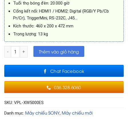
Tuổi thọ bóng đèn: 20.000 giờ
Cổng kết nối: HDMI1 / HDMI2: Digital (RGB/Y Pb/Cb
Pr/Cr), TriggerMini, RS-232C, J45…
Kích thước: 460 x 200 x 472 mm
Trọng lượng: 13 kg
Máy chiếu SONY VPL-XW5000ES 4K HDR Laser Home Theater 
Thêm vào giỏ hàng
Chat Facebook
036.328.6060
SKU:
VPL-XW5000ES
Máy chiếu SONY
Máy chiếu mới
Danh mục:
,