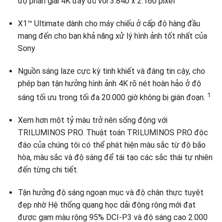
độ phân giải 4K đầy đủ với 3.840 x 2.160 pixel
X1™ Ultimate dành cho máy chiếu ở cấp độ hàng đầu
mang đến cho bạn khả năng xử lý hình ảnh tốt nhất của
Sony
Nguồn sáng laze cực kỳ tinh khiết và đáng tin cậy, cho
phép bạn tận hưởng hình ảnh 4K rõ nét hoàn hảo ở độ
1
sáng tối ưu trong tối đa 20.000 giờ không bị gián đoạn.
Xem hơn một tỷ màu trở nên sống động với
TRILUMINOS PRO. Thuật toán TRILUMINOS PRO độc
đáo của chúng tôi có thể phát hiện màu sắc từ độ bão
hòa, màu sắc và độ sáng để tái tạo các sắc thái tự nhiên
đến từng chi tiết.
Tận hưởng độ sáng ngoạn mục và độ chân thực tuyệt
đẹp nhờ Hệ thống quang học dải động rộng mới đạt
được gam màu rộng 95% DCI-P3 và độ sáng cao 2.000