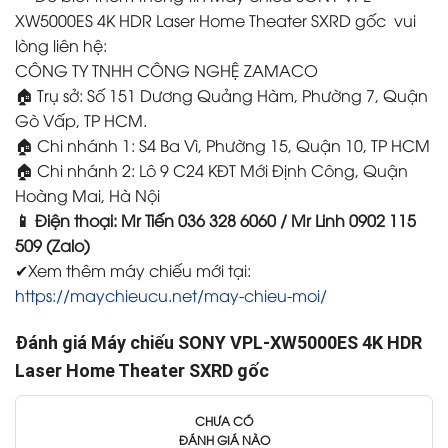
XW5000ES 4K HDR Laser Home Theater SXRD gốc vui
lòng liên hệ:
CÔNG TY TNHH CÔNG NGHỆ ZAMACO
🏠 Trụ sở: Số 151 Dương Quảng Hàm, Phường 7, Quận
Gò Vấp, TP HCM.
🏠 Chi nhánh 1: S4 Ba Vì, Phường 15, Quận 10, TP HCM
🏠 Chi nhánh 2: Lô 9 C24 KĐT Mới Định Công, Quận
Hoàng Mai, Hà Nội
📱 Điện thoại: Mr Tiến 036 328 6060 / Mr Linh 0902 115
509 (Zalo)
✔Xem thêm máy chiếu mới tại:
https://maychieucu.net/may-chieu-moi/
Đánh giá Máy chiếu SONY VPL-XW5000ES 4K HDR
Laser Home Theater SXRD gốc
CHƯA CÓ
ĐÁNH GIÁ NÀO