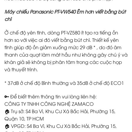
Máy chiếu Panasonic PT-VW540 Êm hơn viết bằng bút
chì
Ở chế độ yên tĩnh, dòng PT-VZ580 ít tạo ra tiếng ồn
hơn so với việc ai đó viết bằng bút chì. Thiết kế yên
tĩnh giúp độ ồn giảm xuống mức 29 dB
*
, do đó âm
thanh của quạt làm mát hầu như không gây chú ý và
khán giả sẽ không bị phân tâm trong các cuộc họp
và thuyết trình.
* 37dB ở chế độ Bình thường và 35dB ở chế độ ECO1
🔑 Để biết thêm thông tin vui lòng liên hệ:
CÔNG TY TNHH CÔNG NGHỆ ZAMACO
🏠 Trụ sở: S4 Ba Vì, Khu Cư Xá Bắc Hải, Phường 15,
Quận 10, TP HCM
🏠 VPGD: S4 Ba Vì, Khu Cư Xá Bắc Hải, Phường 15,