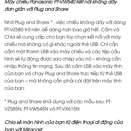
Máy chiếu Panasonic PT-VW540 Kết nối không dây
đơn giản với Plug and Share
Nhờ Plug and Share
*
, việc chiếu không dây với dòng
PT-VZ580 trở nên dễ dàng hơn bao giờ hết. Cắm và
Chia sẻ cung cấp cho bạn tùy chọn kết nối với máy
chiếu mà không có gì khác ngoài thẻ USB. Chỉ cần
cắm một thanh USB vào máy chiếu và các tệp cấu
hình sẽ tự động được sao chép vào nó – không cần
nhập thông tin mạng. Sau đó cắm USB vào máy tính
của bạn và chạy Plug and Share trực tiếp từ thẻ USB
của bạn – mà không cần phải cài đặt trên máy tính
của bạn.
* Plug and Share khả dụng với các mẫu sau: PT-
VZ585N, PT-VW545N và PT-VX615N
Chia sẻ màn hình của bạn từ điện thoại di động của
bạn với Miracast