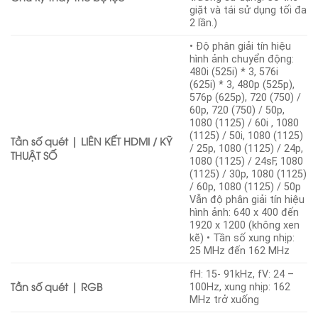
giặt và tái sử dụng tối đa
2 lần.)
• Độ phân giải tín hiệu
hình ảnh chuyển động:
480i (525i) * 3, 576i
(625i) * 3, 480p (525p),
576p (625p), 720 (750) /
60p, 720 (750) / 50p,
1080 (1125) / 60i , 1080
(1125) / 50i, 1080 (1125)
Tần số quét | LIÊN KẾT HDMI / KỸ
/ 25p, 1080 (1125) / 24p,
THUẬT SỐ
1080 (1125) / 24sF, 1080
(1125) / 30p, 1080 (1125)
/ 60p, 1080 (1125) / 50p
Vẫn độ phân giải tín hiệu
hình ảnh: 640 x 400 đến
1920 x 1200 (không xen
kẽ) • Tần số xung nhịp:
25 MHz đến 162 MHz
fH: 15- 91kHz, fV: 24 –
Tần số quét | RGB
100Hz, xung nhịp: 162
MHz trở xuống