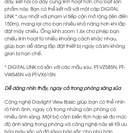
dây, kết nối có dây cũng linh hoạt hơn cho loạt sản
phẩm này. Bạn có thể kết nối với một cáp DIGITAL
LINK
*
duy nhất với phạm vi tiếp cận mở rộng (lên đến
150m), mang lại cho bạn nhiều khả năng hơn khi lắp
đặt máy chiếu. Ống kính zoom 1,6x cho phép bạn
chiếu linh hoạt từ nhiều khoảng cách khác nhau,
giúp bạn dễ dàng lắp đặt thiết bị ngay cả khi không
gian bị hạn chế.
* DIGITAL LINK có sẵn với các mẫu sau: PT-VZ585N, PT-
VW545N và PT-VX615N
Dễ dàng nhìn thấy, ngay cả trong phòng sáng sủa
Công nghệ Daylight View Basic giúp bạn có thể nhìn
rõ hình ảnh, ngay cả trong những căn phòng có
nhiều ánh sáng. Một bộ cảm biến tích hợp sẽ đo mức
độ ánh sáng trong phòng và công nghệ này sẽ tối ưu
hóa màu sắc và độ sáng bán sắc cho phù hợp.