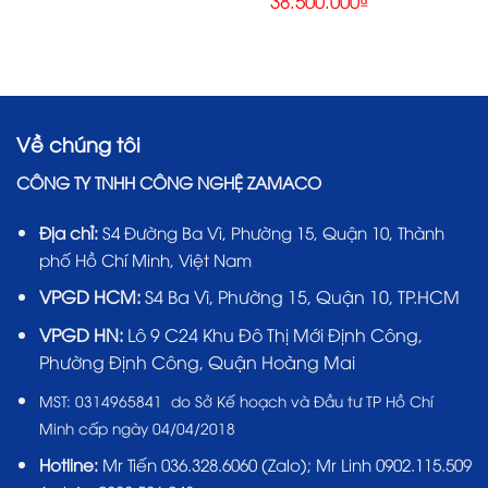
38.500.000
₫
gốc
hiện
là:
tại
39.900.000₫.
là:
38.500.000₫.
Về chúng tôi
CÔNG TY TNHH CÔNG NGHỆ ZAMACO
Địa chỉ:
S4 Đường Ba Vì, Phường 15, Quận 10, Thành
phố Hồ Chí Minh, Việt Nam
VPGD HCM:
S4 Ba Vì, Phường 15, Quận 10, TP.HCM
VPGD HN:
Lô 9 C24 Khu Đô Thị Mới Định Công,
Phường Định Công, Quận Hoàng Mai
MST:
0314965841 do Sở Kế hoạch và Đầu tư TP Hồ Chí
Minh cấp ngày 04/04/2018
Hotline:
Mr Tiến
036.328.6060
(Zalo); Mr Linh 0902.115.509