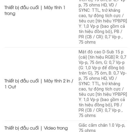
p, 75 ohms HD, VD /
Thiết bị đầu cuối | Máy tính 1
SYNC: TTL, trở kháng
trong
cao, tự động tích cực /
tiêu cực [tín hiệu YPBPR]
Y: 1,0 Vp-p (bao gồm cả
tín hiệu đồng bộ), PB /
PR (CB / CR): 0,7 Vp-p ,
75 ohms
Mật độ cao D-Sub 15 p
(cái) [tín hiệu RGB] R: 0,7
Vp-p, 75 ôm, G: 0,7 Vp-p
(G: 1,0 Vp-p để đồng bộ
trên G), 75 ôm, B: 0,7 Vp-
p, 75 ohms HD, VD /
Thiết bị đầu cuối | Máy tính 2 In /
SYNC: TTL, trở kháng
1 Out
cao, tự động tích cực /
tiêu cực [tín hiệu YPBPR]
Y: 1,0 Vp-p (bao gồm cả
tín hiệu đồng bộ), PB /
PR (CB / CR): 0,7 Vp-p ,
75 ohms
Giắc cắm chân 1.0 Vp-p,
Thiết bị đầu cuối | Video trong
75 ohms