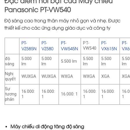
Đặc điểm nổi bật của Máy chiếu
Panasonic PT-VW540
Độ sáng cao trong thân máy nhỏ gọn và nhẹ. Được
thiết kế cho các ứng dụng giáo dục và công ty
PT-
PT-
PT-
PT-
PT-
PT-
VZ585N
VZ580
VW545N
VX615N
VX6
VW540
độ
5.000
5.000
5.500
5.500
5.5
5.500 lm
sáng
lm
lm
lm
lm
lm
Nghị
WUXGA
WUXGA
WXGA
WXGA
XGA
XG
quyết
Sự
16.000:
16.000:
16.000:
16.000:
16.0
tương
16.000: 1
1
1
1
1
1
phản
Máy chiếu di động tăng độ sáng