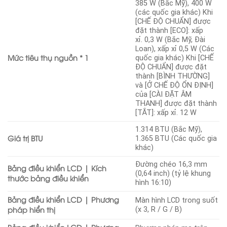
385 W (Bắc Mỹ), 400 W
(các quốc gia khác) Khi
[CHẾ ĐỘ CHUẨN] được
đặt thành [ECO]: xấp
xỉ. 0,3 W (Bắc Mỹ, Đài
Loan), xấp xỉ 0,5 W (Các
Mức tiêu thụ nguồn * 1
quốc gia khác) Khi [CHẾ
ĐỘ CHUẨN] được đặt
thành [BÌNH THƯỜNG]
và [Ở CHẾ ĐỘ ỔN ĐỊNH]
của [CÀI ĐẶT ÂM
THANH] được đặt thành
[TẮT]: xấp xỉ. 12 W
1.314 BTU (Bắc Mỹ),
Giá trị BTU
1.365 BTU (Các quốc gia
khác)
Đường chéo 16,3 mm
Bảng điều khiển LCD | Kích
(0,64 inch) (tỷ lệ khung
thước bảng điều khiển
hình 16:10)
Bảng điều khiển LCD | Phương
Màn hình LCD trong suốt
pháp hiển thị
(x 3, R / G / B)