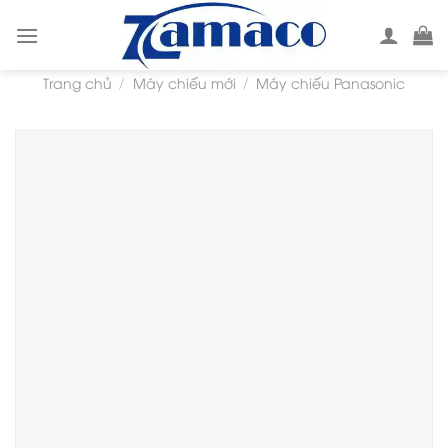
Skip
to
content
Trang chủ
Máy chiếu mới
Máy chiếu Panasonic
/
/