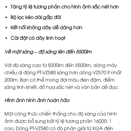
Tăng tỷ lệ tương phản cho hình ảnh sắc nét hơn
Bộ lọc kéo dài gấp đôi
Kết nối không dây dễ dàng hơn
Cài đặt có dây linh hoạt
Về mặt sáng – độ sáng lên đến 5500lm
Với độ sáng cao từ 5000lm đến 5500lm, dòng máy
chiếu di động PT-VZ580 sáng hơn dòng VZ570 ít nhất
200lm. Bạn có thể mong đợi màu đen đậm, điểm
sáng tinh khiết, đồ họa sắc nét và văn bản dễ đọc.
Hình ảnh hình ảnh hoàn hảo
Một công thức chiến thắng cho độ sáng của hình
ảnh được bổ sung bởi tỷ lệ tương phản 16000: 1
cao. Dòng PT-VZ580 có độ phân giải từ XGA đến