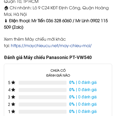
Quận 10, TP HCM
🏠 Chi nhánh: Lô 9 C24 KĐT Định Công, Quận Hoàng
Mai, Hà Nội
📱 Điện thoại: Mr Tiến 036 328 6060 / Mr Linh 0902 115
509 (Zalo)
Xem thêm Máy chiếu mới khác
tại:
https://maychieucu.net/may-chieu-moi/
Đánh giá Máy chiếu Panasonic PT-VW540
CHƯA CÓ
ĐÁNH GIÁ NÀO
0%
| 0 đánh giá
5
0%
| 0 đánh giá
4
0%
| 0 đánh giá
3
0%
| 0 đánh giá
2
0%
| 0 đánh giá
1