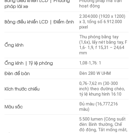
Bảng điều khiển LCD | Phương
Phương pháp ma trận
pháp lái xe
hoạt động
2.304.000 (1920 x 1200)
Bảng điều khiển LCD | Điểm ảnh
x 3, tổng số 6.912.000
pixel
Thu phóng bằng tay
(1,6x), lấy nét bằng tay, F
Ống kính
1,6- 1,9, f 15,31 – 24,64
mm
Ống kính | Tỷ lệ phóng
1,08-1,76: 1
Đèn để bàn
Đèn 280 W UHM
0,76-7,62 m (30-300
Kích thước chiếu
inch) theo đường chéo,
tỷ lệ khung hình 16:10
Đủ màu (16,777,216
Màu sắc
màu)
5.500 lumen (Công suất
đèn: Bình thường, Chế
độ động, Tắt mống mắt,