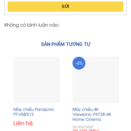
GỬI
Không có bình luận nào
SẢN PHẨM TƯƠNG TỰ
-4%
Máy chiếu Panasonic
Máy chiếu 4K
PT-VMZ51S
Viewsonic PX728-4K
Home Cinema
Liên hệ
39.900.000
₫
Giá
Giá