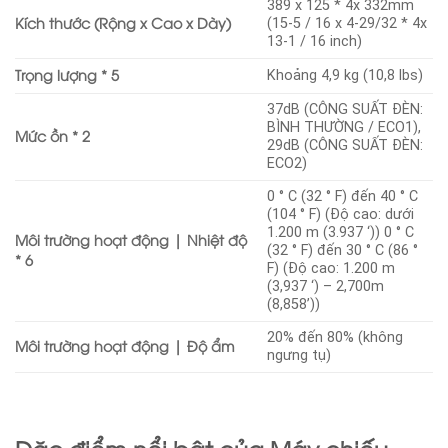
389 x 125 * 4x 332mm
Kích thước (Rộng x Cao x Dày)
(15-5 / 16 x 4-29/32 * 4x
13-1 / 16 inch)
Trọng lượng * 5
Khoảng 4,9 kg (10,8 lbs)
37dB (CÔNG SUẤT ĐÈN:
BÌNH THƯỜNG / ECO1),
Mức ồn * 2
29dB (CÔNG SUẤT ĐÈN:
ECO2)
0 ° C (32 ° F) đến 40 ° C
(104 ° F) (Độ cao: dưới
1.200 m (3.937 ‘)) 0 ° C
Môi trường hoạt động | Nhiệt độ
(32 ° F) đến 30 ° C (86 °
* 6
F) (Độ cao: 1.200 m
(3,937 ‘) – 2,700m
(8,858’))
20% đến 80% (không
Môi trường hoạt động | Độ ẩm
ngưng tụ)