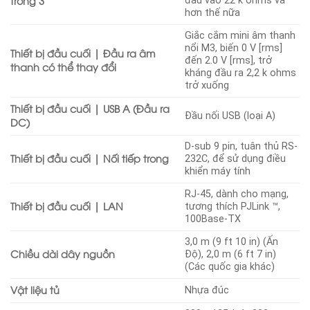
trong 3
đầu vào 22 k ohms và
hơn thế nữa
Giắc cắm mini âm thanh
nổi M3, biến 0 V [rms]
Thiết bị đầu cuối | Đầu ra âm
đến 2.0 V [rms], trở
thanh có thể thay đổi
kháng đầu ra 2,2 k ohms
trở xuống
Thiết bị đầu cuối | USB A (Đầu ra
Đầu nối USB (loại A)
DC)
D-sub 9 pin, tuân thủ RS-
Thiết bị đầu cuối | Nối tiếp trong
232C, để sử dụng điều
khiển máy tính
RJ-45, dành cho mạng,
Thiết bị đầu cuối | LAN
tương thích PJLink ™,
100Base-TX
3,0 m (9 ft 10 in) (Ấn
Chiều dài dây nguồn
Độ), 2,0 m (6 ft 7 in)
(Các quốc gia khác)
Vật liệu tủ
Nhựa đúc