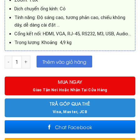
Zoom: 1.6X
Dịch chuyển ống kính: Có
Tính năng: Độ sáng cao, tương phản cao, chiếu không
dây, dễ dàng cài đặt …
Cổng kết nối: HDMI, VGA, RJ-45, RS232, M3, USB, Audio…
Trọng lượng: Khoảng 4,9 kg
Máy chiếu Panasonic PT-VW540 số lượng
Thêm vào giỏ hàng
MUA NGAY
Giao Tận Nơi Hoặc Nhận Tại Cửa Hàng
TRẢ GÓP QUA THẺ
Visa, Master, JCB
Chat Facebook