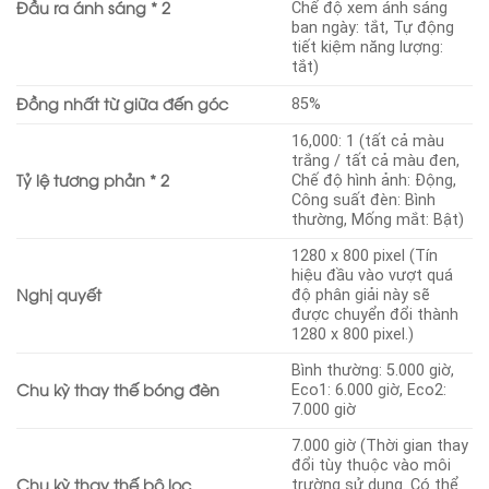
Đầu ra ánh sáng * 2
Chế độ xem ánh sáng
ban ngày: tắt, Tự động
tiết kiệm năng lượng:
tắt)
Đồng nhất từ ​​giữa đến góc
85%
16,000: 1 (tất cả màu
trắng / tất cả màu đen,
Tỷ lệ tương phản * 2
Chế độ hình ảnh: Động,
Công suất đèn: Bình
thường, Mống mắt: Bật)
1280 x 800 pixel (Tín
hiệu đầu vào vượt quá
Nghị quyết
độ phân giải này sẽ
được chuyển đổi thành
1280 x 800 pixel.)
Bình thường: 5.000 giờ,
Chu kỳ thay thế bóng đèn
Eco1: 6.000 giờ, Eco2:
7.000 giờ
7.000 giờ (Thời gian thay
đổi tùy thuộc vào môi
Chu kỳ thay thế bộ lọc
trường sử dụng. Có thể