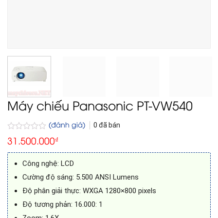
Máy chiếu Panasonic PT-VW540
(đánh giá)
0
đã bán
Được
31.500.000
₫
xếp
hạng
0
Công nghệ: LCD
5
sao
Cường độ sáng: 5.500 ANSI Lumens
Độ phân giải thực: WXGA 1280×800 pixels
Độ tương phản: 16.000: 1