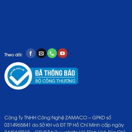
Theo dõi:
Công Ty TNHH Công Nghệ ZAMACO – GPKD số
0314965841 do Sở KH và ĐT TP Hồ Chí Minh cấp ngày