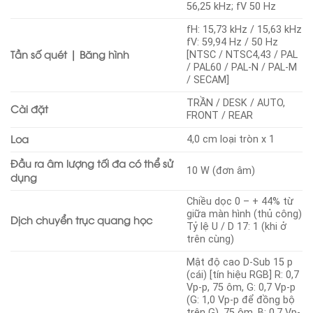
56,25 kHz; fV 50 Hz
fH: 15,73 kHz / 15,63 kHz
fV: 59,94 Hz / 50 Hz
Tần số quét | Băng hình
[NTSC / NTSC4,43 / PAL
/ PAL60 / PAL-N / PAL-M
/ SECAM]
TRẦN / DESK / AUTO,
Cài đặt
FRONT / REAR
Loa
4,0 cm loại tròn x 1
Đầu ra âm lượng tối đa có thể sử
10 W (đơn âm)
dụng
Chiều dọc 0 – + 44% từ
giữa màn hình (thủ công)
Dịch chuyển trục quang học
Tỷ lệ U / D 17: 1 (khi ở
trên cùng)
Mật độ cao D-Sub 15 p
(cái) [tín hiệu RGB] R: 0,7
Vp-p, 75 ôm, G: 0,7 Vp-p
(G: 1,0 Vp-p để đồng bộ
trên G), 75 ôm, B: 0,7 Vp-