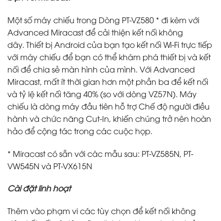
Một số máy chiếu trong Dòng PT-VZ580
*
đi kèm với
Advanced Miracast để cải thiện kết nối không
dây. Thiết bị Android của bạn tạo kết nối Wi-Fi trực tiếp
với máy chiếu để bạn có thể khám phá thiết bị và kết
nối để chia sẻ màn hình của mình. Với Advanced
Miracast, mất ít thời gian hơn một phần ba để kết nối
và tỷ lệ kết nối tăng 40% (so với dòng VZ57N). Máy
chiếu là dòng máy đầu tiên hỗ trợ Chế độ người điều
hành và chức năng Cut-In, khiến chúng trở nên hoàn
hảo để cộng tác trong các cuộc họp.
* Miracast có sẵn với các mẫu sau: PT-VZ585N, PT-
VW545N và PT-VX615N
Cài đặt linh hoạt
Thêm vào phạm vi các tùy chọn để kết nối không