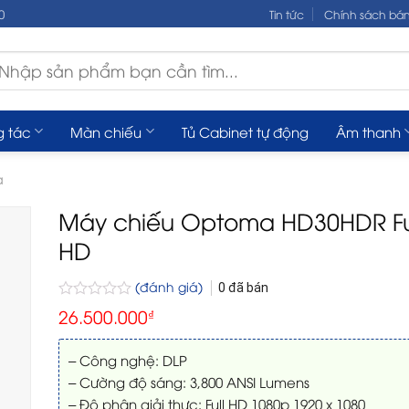
0
Tin tức
Chính sách bá
m
ếm:
g tác
Màn chiếu
Tủ Cabinet tự động
Âm thanh
a
Máy chiếu Optoma HD30HDR Fu
HD
(đánh giá)
0
đã bán
Được
26.500.000
₫
xếp
hạng
0
– Công nghệ: DLP
5
– Cường độ sáng: 3,800 ANSI Lumens
sao
– Độ phân giải thực: Full HD 1080p 1920 x 1080