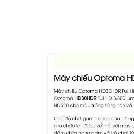
Máy chiếu Optoma HD
Máy chiếu Optoma HD30HDR Full HD –
Optoma
HD30HDR
Full HD 3,800 lu
HDR10 cho màu trắng sáng hơn và 
Chế độ chơi game nâng cao tương 
như chớp khi được kết nối với máy 
đắm chìm trong phim và trò chơi. K