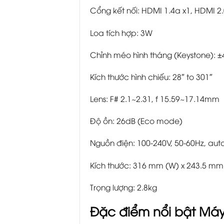
Cổng kết nối: HDMI 1.4a x1, HDMI 2.
Loa tích hợp: 3W
Chỉnh méo hình tháng (Keystone): ±
Kích thước hình chiếu: 28″ to 301″
Lens: F# 2.1~2.31, f 15.59~17.14mm
Độ ồn: 26dB (Eco mode)
Nguồn điện: 100-240V, 50-60Hz, auto
Kích thước: 316 mm (W) x 243.5 mm
Trọng lượng: 2.8kg
Đặc điểm nổi bật Má