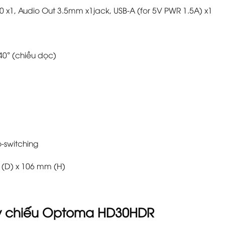
0 x1, Audio Out 3.5mm x1jack, USB-A (for 5V PWR 1.5A) x1
40° (chiều dọc)
-switching
 (D) x 106 mm (H)
y chiếu Optoma HD30HDR