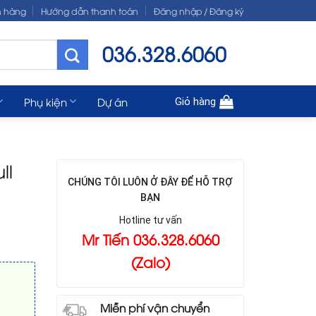
n hàng
Hướng dẫn thanh toán
Đăng nhập / Đăng ký
036.328.6060
Phụ kiện
Dự án
Giỏ hàng
ll
CHÚNG TÔI LUÔN Ở ĐÂY ĐỂ HỖ TRỢ
BẠN
Hotline tư vấn
Mr Tiến 036.328.6060
(Zalo)
Miễn phí vận chuyển