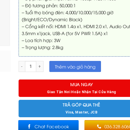
– Độ tương phản: 50,000:1
– Tuổi thọ bóng đèn: 4,000/10,000/15,000 giờ
(Bright/ECO/Dynamic Black)
– Cổng kết nối: HDMI 1.4a x1, HDMI 2.0 x1, Audio Ou
3.5mm x1jack, USB-A (for 5V PWR 1.5A) x1
– Loa tích hợp: 3W
– Trọng lượng: 2.8kg
Máy chiếu Optoma HD30HDR Full HD số lượng
Thêm vào giỏ hàng
MUA NGAY
Giao Tận Nơi Hoặc Nhận Tại Cửa Hàng
TRẢ GÓP QUA THẺ
Visa, Master, JCB
Chat Facebook
036.328.606