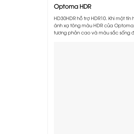
Optoma HDR
HD30HDR hỗ trợ HDR10. Khi một tín
ánh xạ tông màu HDR của Optoma, n
tương phản cao và màu sắc sống 