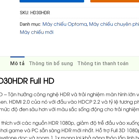
SKU:
HD30HDR
Máy chiếu Optoma
Máy chiếu chuyên ph
Danh mục:
,
Máy chiếu mới
Mô tả
Thông tin bổ sung
Thông tin thanh toán
30HDR Full HD
 Tận hưởng công nghệ HDR và trải nghiệm màn hình lớn với 
men. HDMI 2.0 của nó với đầu vào HDCP 2.2 và tỷ lệ tương 
mức độ đen sâu hơn với màu sắc sống động cho trải nghiệ
thích với các nguồn HDR 1080p, giảm độ trễ đầu vào xuốn
chơi game và PC sẵn sàng HDR mới nhất. Hỗ trợ Full 3D 108
eystone dọc và zoom 1.1x mang lại khả năng tháo lắp linh h