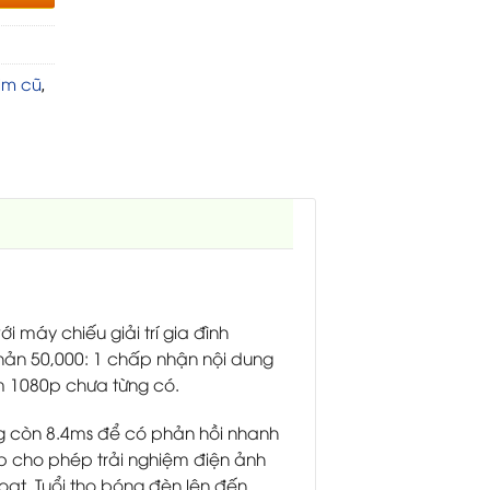
im cũ
,
máy chiếu giải trí gia đình
phản 50,000: 1 chấp nhận nội dung
m 1080p chưa từng có.
g còn 8.4ms để có phản hồi nhanh
0p cho phép trải nghiệm điện ảnh
oạt. Tuổi thọ bóng đèn lên đến