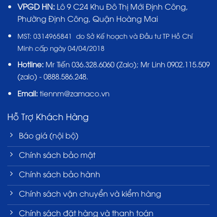
VPGD HN:
Lô 9 C24 Khu Đô Thị Mới Định Công,
Phường Định Công, Quận Hoàng Mai
MST:
0314965841 do Sở Kế hoạch và Đầu tư TP Hồ Chí
Minh cấp ngày 04/04/2018
Hotline:
Mr Tiến
036.328.6060
(Zalo); Mr Linh 0902.115.509
(zalo) - 0888.586.248.
Email:
tiennm@zamaco.vn
Hỗ Trợ Khách Hàng
Báo giá (nội bộ)
Chính sách bảo mật
Chính sách bảo hành
Chính sách vận chuyển và kiểm hàng
Chính sách đặt hàng và thanh toán