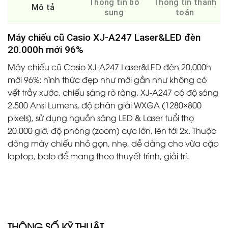
Thông tin bổ
Thông tin thanh
Mô tả
sung
toán
Máy chiếu cũ Casio XJ-A247 Laser&LED đèn
20.000h mới 96%
Máy chiếu cũ Casio XJ-A247 Laser&LED đèn 20.000h
mới 96%: hình thức đẹp như mới gần như không có
vết trầy xước, chiếu sáng rõ ràng. XJ-A247 có độ sáng
2.500 Ansi Lumens, độ phân giải WXGA (1280×800
pixels), sử dụng nguồn sáng LED & Laser tuổi thọ
20.000 giờ, độ phóng (zoom) cực lớn, lên tới 2x. Thuộc
dòng máy chiếu nhỏ gọn, nhẹ, dễ dàng cho vừa cặp
laptop, balo để mang theo thuyết trình, giải trí.
THÔNG SỐ KỸ THUẬT