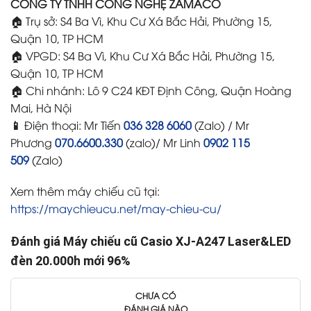
CÔNG TY TNHH CÔNG NGHỆ ZAMACO
🏠 Trụ sở: S4 Ba Vì, Khu Cư Xá Bắc Hải, Phường 15,
Quận 10, TP HCM
🏠 VPGD: S4 Ba Vì, Khu Cư Xá Bắc Hải, Phường 15,
Quận 10, TP HCM
🏠 Chi nhánh: Lô 9 C24 KĐT Định Công, Quận Hoàng
Mai, Hà Nội
📱
Điện thoại: Mr Tiến
036 328 6060
(Zalo) / Mr
Phương
070.6600.330
(zalo)/ Mr Linh
0902 115
509
(Zalo)
Xem thêm máy chiếu cũ tại:
https://maychieucu.net/may-chieu-cu/
Đánh giá Máy chiếu cũ Casio XJ-A247 Laser&LED
đèn 20.000h mới 96%
CHƯA CÓ
ĐÁNH GIÁ NÀO