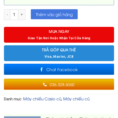
Máy chiếu cũ Casio XJ-A247 Laser&LED đèn 20.000h mới 96% 
Thêm vào giỏ hàng
MUA NGAY
Giao Tận Nơi Hoặc Nhận Tại Cửa Hàng
TRẢ GÓP QUA THẺ
Visa, Master, JCB
Chat Facebook
036.328.6060
Máy chiếu Casio cũ
Máy chiếu cũ
Danh mục:
,