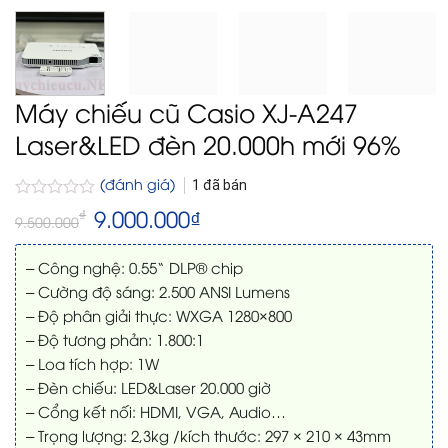
Máy chiếu cũ Casio XJ-A247
Laser&LED đèn 20.000h mới 96%
(đánh giá)
1
đã bán
Được
Giá
9.000.000
₫
Giá
₫
9.500.000
gốc
hiện
xếp
là:
tại
hạng
9.500.000₫.
là:
0
– Công nghệ: 0.55“ DLP® chip
9.000.000₫.
5
– Cường độ sáng: 2.500 ANSI Lumens
sao
– Độ phân giải thực: WXGA 1280×800
– Độ tương phản: 1.800:1
– Loa tích hợp: 1W
– Đèn chiếu: LED&Laser 20.000 giờ
– Cổng kết nối: HDMI, VGA, Audio…
– Trọng lượng: 2,3kg /kích thước: 297 × 210 × 43mm