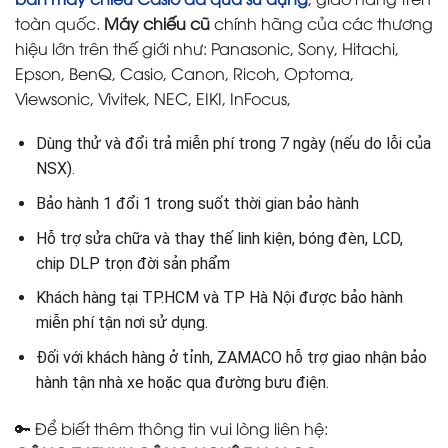
toàn quốc.
Máy chiếu cũ
chính hãng của các thương
hiệu lớn trên thế giới như: Panasonic, Sony, Hitachi,
Epson, BenQ, Casio, Canon, Ricoh, Optoma,
Viewsonic, Vivitek, NEC, EIKI, InFocus,
Dùng thử và đổi trả miễn phí trong 7 ngày (nếu do lỗi của
NSX).
Bảo hành 1 đổi 1 trong suốt thời gian bảo hành
Hỗ trợ sửa chữa và thay thế linh kiện, bóng đèn, LCD,
chip DLP trọn đời sản phẩm
Khách hàng tại TP.HCM và TP Hà Nội được bảo hành
miễn phí tận nơi sử dụng.
Đối với khách hàng ở tỉnh, ZAMACO hỗ trợ giao nhận bảo
hành tận nhà xe hoặc qua đường bưu điện.
🔑 Để biết thêm thông tin vui lòng liên hệ: