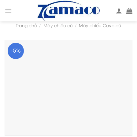
Skip
to
content
Trang chủ
Máy chiếu cũ
Máy chiếu Casio cũ
/
/
-5%