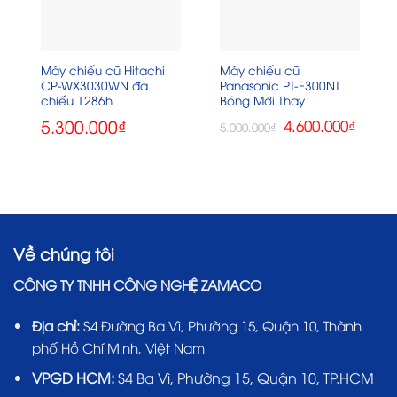
Máy chiếu cũ Hitachi
Máy chiếu cũ
CP-WX3030WN đã
Panasonic PT-F300NT
chiếu 1286h
Bóng Mới Thay
5.300.000
₫
Giá
Giá
4.600.000
₫
5.000.000
₫
gốc
hiện
là:
tại
5.000.000₫.
là:
4.600.0
Về chúng tôi
CÔNG TY TNHH CÔNG NGHỆ ZAMACO
Địa chỉ:
S4 Đường Ba Vì, Phường 15, Quận 10, Thành
phố Hồ Chí Minh, Việt Nam
VPGD HCM:
S4 Ba Vì, Phường 15, Quận 10, TP.HCM