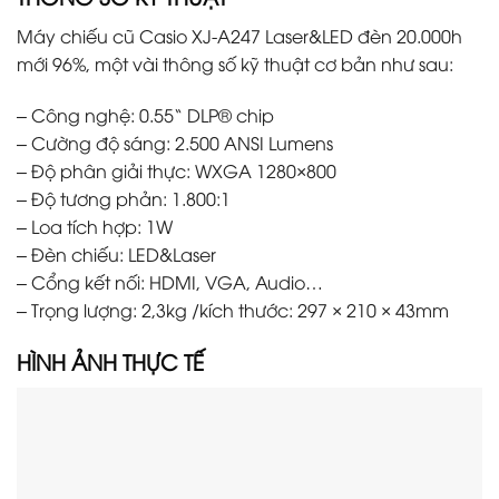
Máy chiếu cũ Casio XJ-A247 Laser&LED đèn 20.000h
mới 96%, một vài thông số kỹ thuật cơ bản như sau:
– Công nghệ: 0.55“ DLP® chip
– Cường độ sáng: 2.500 ANSI Lumens
– Độ phân giải thực: WXGA 1280×800
– Độ tương phản: 1.800:1
– Loa tích hợp: 1W
– Đèn chiếu: LED&Laser
– Cổng kết nối: HDMI, VGA, Audio…
– Trọng lượng: 2,3kg /kích thước: 297 × 210 × 43mm
HÌNH ẢNH THỰC TẾ