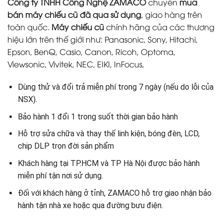
Công ty TNHH Công Nghệ ZAMACO
chuyên
mua
bán máy chiếu cũ đã qua sử dụng
, giao hàng trên
toàn quốc.
Máy chiếu cũ
chính hãng của các thương
hiệu lớn trên thế giới như: Panasonic, Sony, Hitachi,
Epson, BenQ, Casio, Canon, Ricoh, Optoma,
Viewsonic, Vivitek, NEC, EIKI, InFocus,
Dùng thử và đổi trả miễn phí trong 7 ngày (nếu do lỗi của
NSX).
Bảo hành 1 đổi 1 trong suốt thời gian bảo hành
Hỗ trợ sửa chữa và thay thế linh kiện, bóng đèn, LCD,
chip DLP trọn đời sản phẩm
Khách hàng tại TP.HCM và TP Hà Nội được bảo hành
miễn phí tận nơi sử dụng.
Đối với khách hàng ở tỉnh, ZAMACO hỗ trợ giao nhận bảo
hành tận nhà xe hoặc qua đường bưu điện.