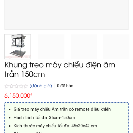
Khung treo máy chiếu điện âm
trần 150cm
(đánh giá)
0
đã bán
Được
6.150.000
₫
xếp
hạng
0
Giá treo máy chiếu Âm trần có remote điều khiển
5
sao
Hành trình tối đa: 35cm-150cm
Kích thước máy chiếu tối đa: 45x39x42 cm