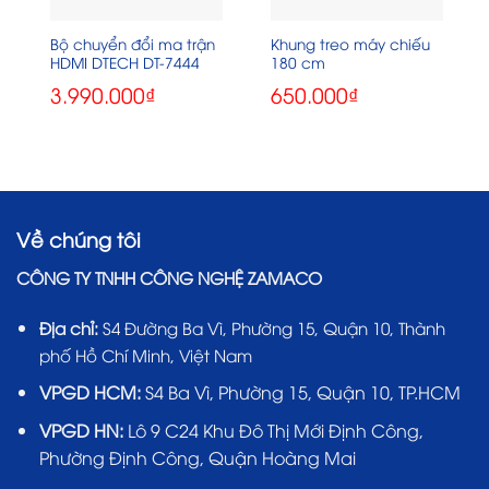
Bộ chuyển đổi ma trận
Khung treo máy chiếu
HDMI DTECH DT-7444
180 cm
3.990.000
₫
650.000
₫
Về chúng tôi
CÔNG TY TNHH CÔNG NGHỆ ZAMACO
Địa chỉ:
S4 Đường Ba Vì, Phường 15, Quận 10, Thành
phố Hồ Chí Minh, Việt Nam
VPGD HCM:
S4 Ba Vì, Phường 15, Quận 10, TP.HCM
VPGD HN:
Lô 9 C24 Khu Đô Thị Mới Định Công,
Phường Định Công, Quận Hoàng Mai