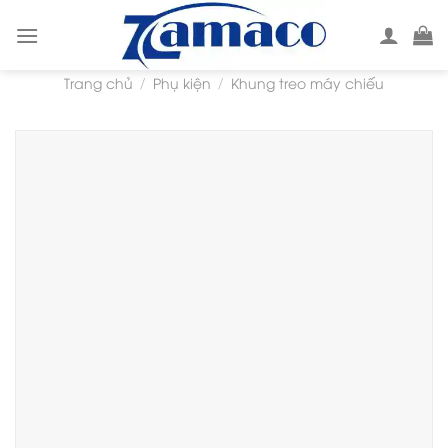
Skip
to
content
Trang chủ
Phụ kiện
Khung treo máy chiếu
/
/