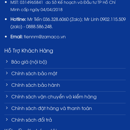
MST:
0314965841 do Sở Kế hoạch và Đầu tư TP Hồ Chí
Minh cấp ngày 04/04/2018
Hotline:
Mr Tiến
036.328.6060
(Zalo); Mr Linh 0902.115.509
(zalo) - 0888.586.248.
Email:
tiennm@zamaco.vn
Hỗ Trợ Khách Hàng
Báo giá (nội bộ)
Chính sách bảo mật
Chính sách bảo hành
Chính sách vận chuyển và kiểm hàng
Chính sách đặt hàng và thanh toán
Chính sách đổi trả