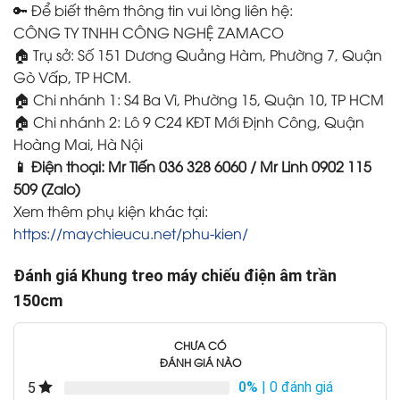
🔑 Để biết thêm thông tin vui lòng liên hệ:
CÔNG TY TNHH CÔNG NGHỆ ZAMACO
🏠 Trụ sở: Số 151 Dương Quảng Hàm, Phường 7, Quận
Gò Vấp, TP HCM.
🏠 Chi nhánh 1: S4 Ba Vì, Phường 15, Quận 10, TP HCM
🏠 Chi nhánh 2: Lô 9 C24 KĐT Mới Định Công, Quận
Hoàng Mai, Hà Nội
📱 Điện thoại: Mr Tiến 036 328 6060 / Mr Linh 0902 115
509 (Zalo)
Xem thêm phụ kiện khác tại:
https://maychieucu.net/phu-kien/
Đánh giá Khung treo máy chiếu điện âm trần
150cm
CHƯA CÓ
ĐÁNH GIÁ NÀO
0%
| 0 đánh giá
5