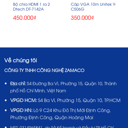
Bộ chia HDMI 1 ra 2
Cáp VGA 10m Unitek Y-
Dtech DT-7142A
C506G
450.000
₫
350.000
₫
Về chúng tôi
CÔNG TY TNHH CÔNG NGHỆ ZAMACO
Địa chỉ:
S4 Đường Ba Vì, Phường 15, Quận 10, Thành
phố Hồ Chí Minh, Việt Nam
VPGD HCM:
S4 Ba Vì, Phường 15, Quận 10, TP.HCM
VPGD HN:
Lô 9 C24 Khu Đô Thị Mới Định Công,
Phường Định Công, Quận Hoàng Mai
MST:
0314965841 do Sở Kế hoạch và Đầu tư TP Hồ Chí