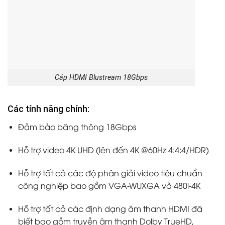
Cáp HDMI Blustream 18Gbps
Các tính năng chính:
Đảm bảo băng thông 18Gbps
Hỗ trợ video 4K UHD (lên đến 4K @60Hz 4:4:4/HDR)
Hỗ trợ tất cả các độ phân giải video tiêu chuẩn
công nghiệp bao gồm VGA-WUXGA và 480i-4K
Hỗ trợ tất cả các định dạng âm thanh HDMI đã
biết bao gồm truyền âm thanh Dolby TrueHD,