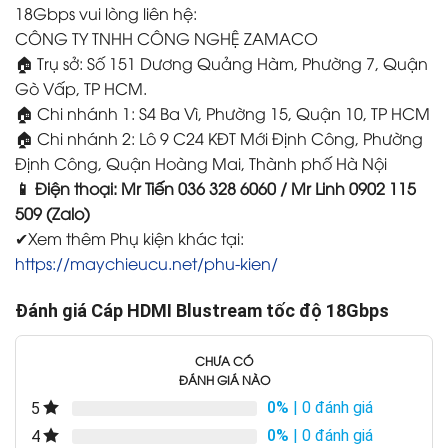
18Gbps vui lòng liên hệ:
CÔNG TY TNHH CÔNG NGHỆ ZAMACO
🏠 Trụ sở: Số 151 Dương Quảng Hàm, Phường 7, Quận
Gò Vấp, TP HCM.
🏠 Chi nhánh 1: S4 Ba Vì, Phường 15, Quận 10, TP HCM
🏠 Chi nhánh 2: Lô 9 C24 KĐT Mới Định Công, Phường
Định Công, Quận Hoàng Mai, Thành phố Hà Nội
📱 Điện thoại: Mr Tiến 036 328 6060 / Mr Linh 0902 115
509 (Zalo)
✔Xem thêm Phụ kiện khác tại:
https://maychieucu.net/phu-kien/
Đánh giá Cáp HDMI Blustream tốc độ 18Gbps
CHƯA CÓ
ĐÁNH GIÁ NÀO
0%
| 0 đánh giá
5
0%
| 0 đánh giá
4