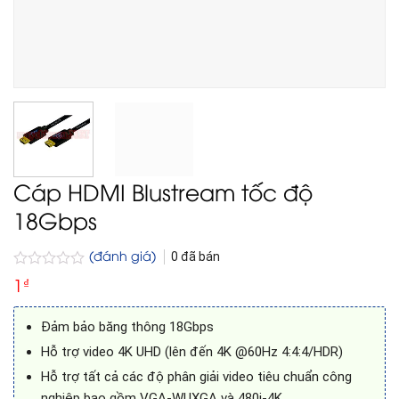
Cáp HDMI Blustream tốc độ
18Gbps
(đánh giá)
0
đã bán
Được
1
₫
xếp
hạng
0
Đảm bảo băng thông 18Gbps
5
sao
Hỗ trợ video 4K UHD (lên đến 4K @60Hz 4:4:4/HDR)
Hỗ trợ tất cả các độ phân giải video tiêu chuẩn công
nghiệp bao gồm VGA-WUXGA và 480i-4K