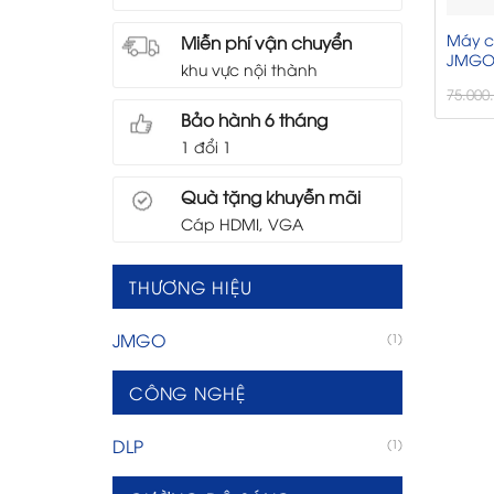
Máy c
Miễn phí vận chuyển
JMGO 
khu vực nội thành
75.000
Bảo hành 6 tháng
1 đổi 1
Quà tặng khuyễn mãi
Cáp HDMI, VGA
THƯƠNG HIỆU
JMGO
(1)
CÔNG NGHỆ
DLP
(1)