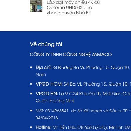
Lắp đặt máy chiếu 4K cũ
Optoma UHD50X cho
khách Huyện Nhà Bè
Về chúng tôi
CÔNG TY TNHH CÔNG NGHỆ ZAMACO
Địa chỉ:
S4 Đường Ba Vì, Phường 15, Quận 10,
Nam
VPGD HCM:
S4 Ba Vì, Phường 15, Quận 10,
VPGD HN:
Lô 9 C24 Khu Đô Thị Mới Định Cô
Quận Hoàng Mai
MST:
0314965841 do Sở Kế hoạch và Đầu tư TP 
04/04/2018
Hotline:
Mr Tiến
036.328.6060
(Zalo); Mr Linh 090