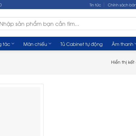
0
Tin tức
Chính sách bá
m
ếm:
g tác
Màn chiếu
Tủ Cabinet tự động
Âm thanh
Hiển thị kế