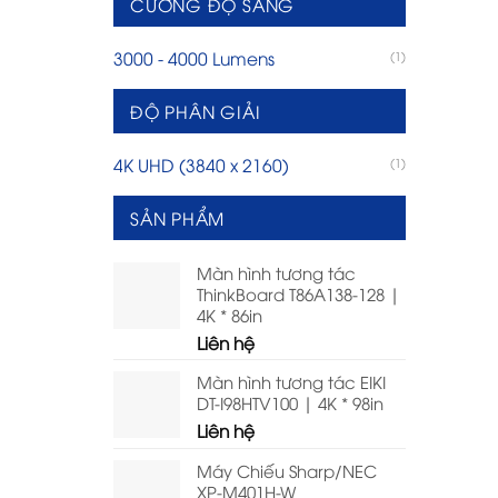
CƯỜNG ĐỘ SÁNG
3000 - 4000 Lumens
(1)
ĐỘ PHÂN GIẢI
4K UHD (3840 x 2160)
(1)
SẢN PHẨM
Màn hình tương tác
ThinkBoard T86A138-128 |
4K * 86in
Liên hệ
Màn hình tương tác EIKI
DT-I98HTV100 | 4K * 98in
Liên hệ
Máy Chiếu Sharp/NEC
XP-M401H-W