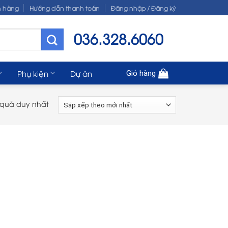
n hàng
Hướng dẫn thanh toán
Đăng nhập / Đăng ký
036.328.6060
Phụ kiện
Dự án
Giỏ hàng
t quả duy nhất