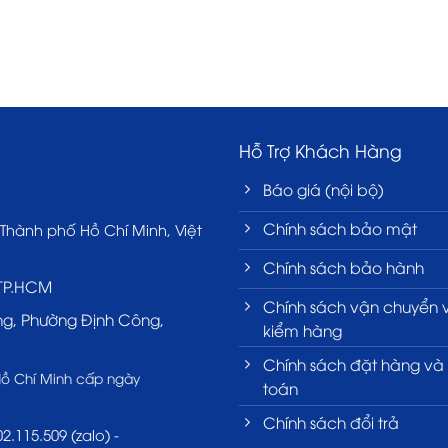
Hỗ Trợ Khách Hàng
Báo giá (nội bộ)
Chính sách bảo mật
 Thành phố Hồ Chí Minh, Việt
Chính sách bảo hành
 TP.HCM
Chính sách vận chuyển 
ng, Phường Định Công,
kiểm hàng
Chính sách đặt hàng và
Hồ Chí Minh cấp ngày
toán
Chính sách đổi trả
2.115.509 (zalo) -