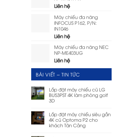
Liên hệ
Máy chiếu đa năng
INFOCUS P162, P/N:
IN1046
Liên hệ
Máy chiếu đa năng NEC
NP-ME403UG
Liên hệ
BÀI VIẾT – TIN TỨC
Lắp đặt máy chiếu cũ LG
BU53PST 4K làm phòng golf
3D
Lắp đặt máy chiếu siêu gần
4K cũ Optoma P2 cho
khách Tân Cảng