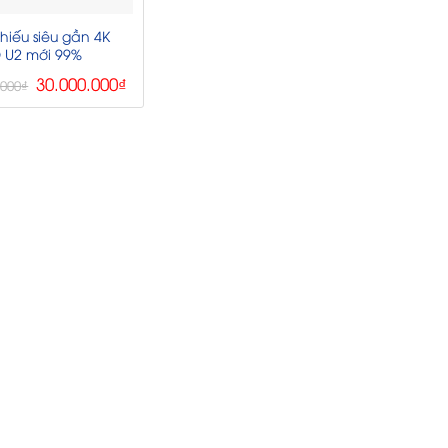
hiếu siêu gần 4K
U2 mới 99%
Giá
Giá
30.000.000
₫
.000
₫
gốc
hiện
là:
tại
75.000.000₫.
là:
30.000.000₫.