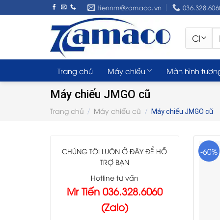
Skip
tiennm@zamaco.vn
036.328.606
to
content
Tì
ki
Trang chủ
Máy chiếu
Màn hình tươn
Máy chiếu JMGO cũ
Trang chủ
Máy chiếu cũ
/
/
Máy chiếu JMGO cũ
-60%
CHÚNG TÔI LUÔN Ở ĐÂY ĐỂ HỖ
TRỢ BẠN
Hotline tư vấn
Mr Tiến 036.328.6060
(Zalo)