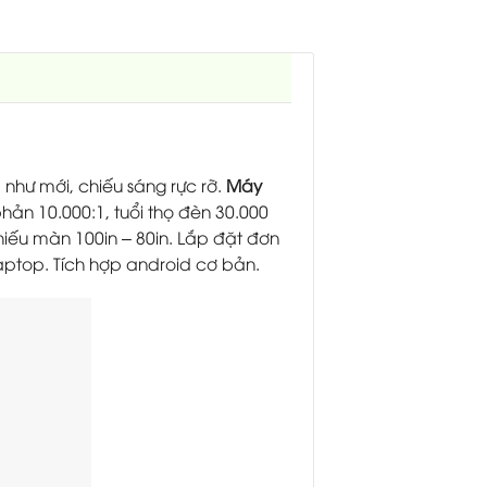
 như mới, chiếu sáng rực rỡ.
Máy
hản 10.000:1, tuổi thọ đèn 30.000
hiếu màn 100in – 80in. Lắp đặt đơn
laptop. Tích hợp android cơ bản.