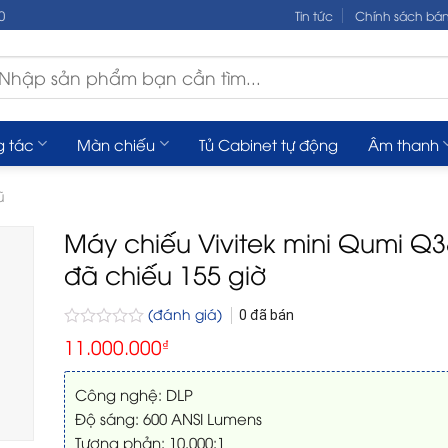
0
Tin tức
Chính sách bá
m
ếm:
g tác
Màn chiếu
Tủ Cabinet tự động
Âm thanh
ũ
Máy chiếu Vivitek mini Qumi Q3
đã chiếu 155 giờ
(đánh giá)
0
đã bán
Được
11.000.000
₫
xếp
hạng
0
Công nghệ: DLP
5
Độ sáng: 600 ANSI Lumens
sao
Tương phản: 10.000:1