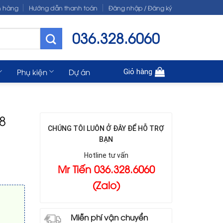
n hàng
Hướng dẫn thanh toán
Đăng nhập / Đăng ký
036.328.6060
Phụ kiện
Dự án
Giỏ hàng
8
CHÚNG TÔI LUÔN Ở ĐÂY ĐỂ HỖ TRỢ
BẠN
Hotline tư vấn
Mr Tiến 036.328.6060
(Zalo)
Miễn phí vận chuyển