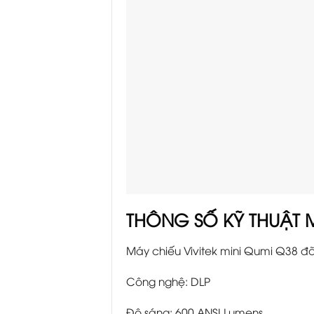
THÔNG SỐ KỸ THUẬT
Máy chiếu Vivitek mini Qumi Q38 đã 
Công nghệ: DLP
Độ sáng: 600 ANSI Lumens