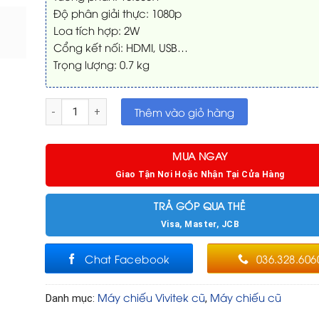
Độ phân giải thực: 1080p
Loa tích hợp: 2W
Cổng kết nối: HDMI, USB…
Trọng lượng: 0.7 kg
Máy chiếu Vivitek mini Qumi Q38 đã chiếu 155 giờ số lượng
Thêm vào giỏ hàng
MUA NGAY
Giao Tận Nơi Hoặc Nhận Tại Cửa Hàng
TRẢ GÓP QUA THẺ
Visa, Master, JCB
Chat Facebook
036.328.606
Máy chiếu Vivitek cũ
Máy chiếu cũ
Danh mục:
,