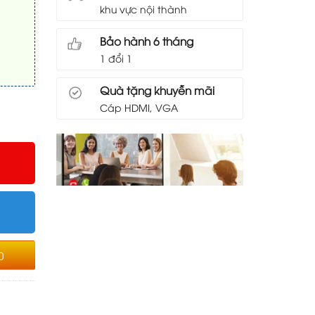
khu vực nội thành
Bảo hành 6 tháng
1 đổi 1
Quà tặng khuyễn mãi
Cáp HDMI, VGA
0