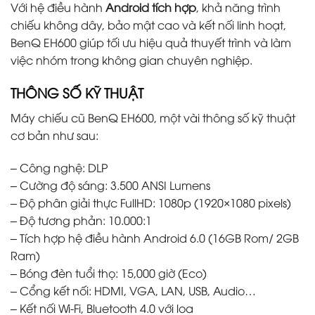
Với hệ điều hành
Android tích hợp
, khả năng trình
chiếu không dây, bảo mật cao và kết nối linh hoạt,
BenQ EH600 giúp tối ưu hiệu quả thuyết trình và làm
việc nhóm trong không gian chuyên nghiệp.
THÔNG SỐ KỸ THUẬT
Máy chiếu cũ BenQ EH600, một vài thông số kỹ thuật
cơ bản như sau:
– Công nghệ: DLP
– Cường độ sáng: 3.500 ANSI Lumens
– Độ phân giải thực FullHD: 1080p (1920×1080 pixels)
– Độ tương phản: 10.000:1
– Tích hợp hệ điều hành Android 6.0 (16GB Rom/ 2GB
Ram)
– Bóng đèn tuổi thọ: 15,000 giờ (Eco)
– Cổng kết nối: HDMI, VGA, LAN, USB, Audio…
– Kết nối Wi-Fi, Bluetooth 4.0 với loa