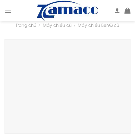
Skip
to
content
Trang chủ
Máy chiếu cũ
Máy chiếu BenQ cũ
/
/