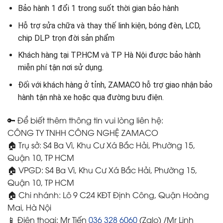
Bảo hành 1 đổi 1 trong suốt thời gian bảo hành
Hỗ trợ sửa chữa và thay thế linh kiện, bóng đèn, LCD,
chip DLP trọn đời sản phẩm
Khách hàng tại TP.HCM và TP Hà Nội được bảo hành
miễn phí tận nơi sử dụng.
Đối với khách hàng ở tỉnh, ZAMACO hỗ trợ giao nhận bảo
hành tận nhà xe hoặc qua đường bưu điện.
🔑 Để biết thêm thông tin vui lòng liên hệ:
CÔNG TY TNHH CÔNG NGHỆ ZAMACO
🏠 Trụ sở: S4 Ba Vì, Khu Cư Xá Bắc Hải, Phường 15,
Quận 10, TP HCM
🏠 VPGD: S4 Ba Vì, Khu Cư Xá Bắc Hải, Phường 15,
Quận 10, TP HCM
🏠 Chi nhánh: Lô 9 C24 KĐT Định Công, Quận Hoàng
Mai, Hà Nội
📱 Điện thoại: Mr Tiến
036 328 6060
(Zalo) /Mr Linh