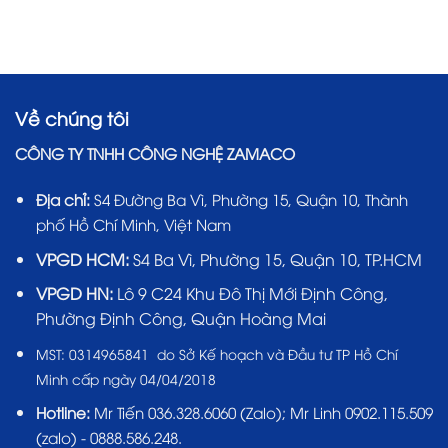
Về chúng tôi
CÔNG TY TNHH CÔNG NGHỆ ZAMACO
Địa chỉ:
S4 Đường Ba Vì, Phường 15, Quận 10, Thành
phố Hồ Chí Minh, Việt Nam
VPGD HCM:
S4 Ba Vì, Phường 15, Quận 10, TP.HCM
VPGD HN:
Lô 9 C24 Khu Đô Thị Mới Định Công,
Phường Định Công, Quận Hoàng Mai
MST:
0314965841 do Sở Kế hoạch và Đầu tư TP Hồ Chí
Minh cấp ngày 04/04/2018
Hotline:
Mr Tiến
036.328.6060
(Zalo); Mr Linh 0902.115.509
(zalo) - 0888.586.248.