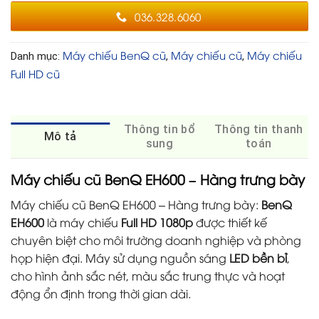
036.328.6060
Máy chiếu BenQ cũ
Máy chiếu cũ
Máy chiếu
Danh mục:
,
,
Full HD cũ
Thông tin bổ
Thông tin thanh
Mô tả
sung
toán
Máy chiếu cũ BenQ EH600 – Hàng trưng bày
Máy chiếu cũ BenQ EH600 – Hàng trưng bày:
BenQ
EH600
là máy chiếu
Full HD 1080p
được thiết kế
chuyên biệt cho môi trường doanh nghiệp và phòng
họp hiện đại. Máy sử dụng nguồn sáng
LED bền bỉ
,
cho hình ảnh sắc nét, màu sắc trung thực và hoạt
động ổn định trong thời gian dài.