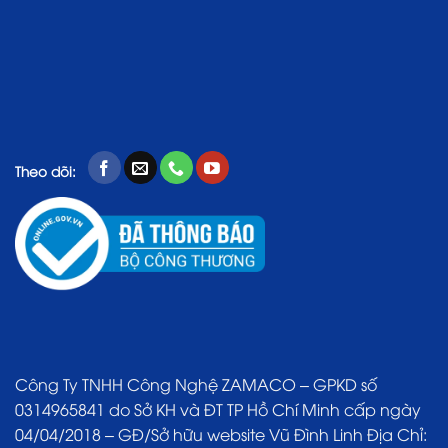
Theo dõi:
Công Ty TNHH Công Nghệ ZAMACO – GPKD số
0314965841 do Sở KH và ĐT TP Hồ Chí Minh cấp ngày
04/04/2018 – GĐ/Sở hữu website Vũ Đình Linh Địa Chỉ: