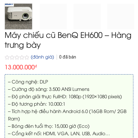
Máy chiếu cũ BenQ EH600 – Hàng
trưng bày
(đánh giá)
0
đã bán
Được
13.000.000
₫
xếp
hạng
0
– Công nghệ: DLP
5
– Cường độ sáng: 3.500 ANSI Lumens
sao
– Độ phân giải thực FullHD: 1080p (1920×1080 pixels)
– Độ tương phản: 10.000:1
– Tích hợp hệ điều hành Android 6.0 (16GB Rom/ 2GB
Ram)
– Bóng đèn tuổi thọ: 15,000 giờ (Eco)
– Cổng kết nối: HDMI, VGA, LAN, USB, Audio…