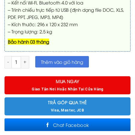
– Kết nối Wi-Fi, Bluetooth 4.0 với loa
– Trình chiếu trực tiếp từ USB (định dạng file DOC, XLS,
PDF, PPT, JPEG, MP3, MP4)
– Kích thước: 296 x 120 x 232 mm
– Trọng lượng: 2,5 kg
Bảo hành 03 tháng
Máy chiếu cũ BenQ EH600 - Hàng trưng bày số lượng
Thêm vào giỏ hàng
MUA NGAY
Giao Tận Nơi Hoặc Nhận Tại Cửa Hàng
TRẢ GÓP QUA THẺ
Visa, Master, JCB
Chat Facebook