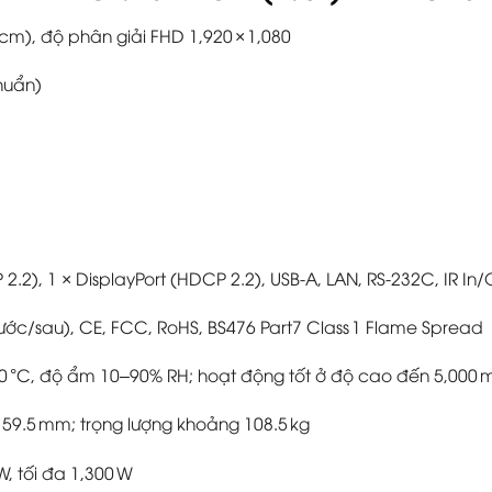
 cm), độ phân giải FHD 1,920 × 1,080
chuẩn)
2.2), 1 × DisplayPort (HDCP 2.2), USB-A, LAN, RS‑232C, IR In/
ước/sau), CE, FCC, RoHS, BS476 Part7 Class 1 Flame Spread
40 °C, độ ẩm 10–90% RH; hoạt động tốt ở độ cao đến 5,000 
 × 59.5 mm; trọng lượng khoảng 108.5 kg
W, tối đa 1,300 W