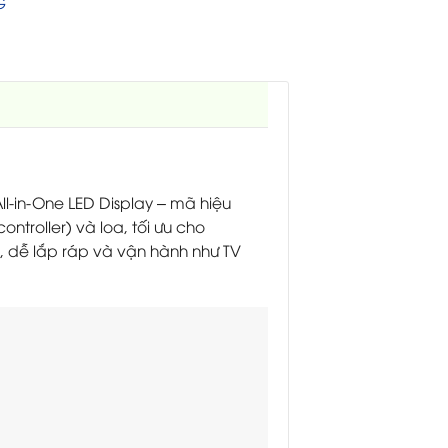
G
ll‑in‑One LED Display – mã hiệu
troller) và loa, tối ưu cho
, dễ lắp ráp và vận hành như TV