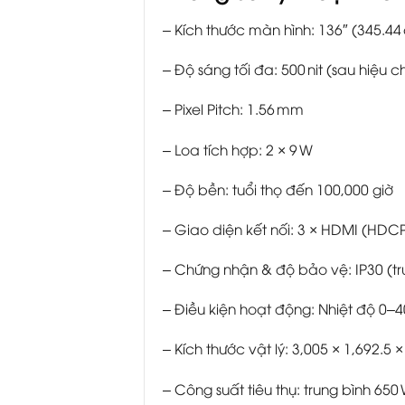
– Kích thước màn hình: 136″ (345.44
– Độ sáng tối đa: 500 nit (sau hiệu 
– Pixel Pitch: 1.56 mm
– Loa tích hợp: 2 × 9 W
– Độ bền: tuổi thọ đến 100,000 giờ
– Giao diện kết nối: 3 × HDMI (HDCP 
– Chứng nhận & độ bảo vệ: IP30 (tr
– Điều kiện hoạt động: Nhiệt độ 0–
– Kích thước vật lý: 3,005 × 1,692.5
– Công suất tiêu thụ: trung bình 650 