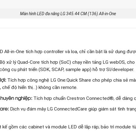
Màn hình LED đa năng LG 345.44 CM (136) All-in-One
 All‑in‑One tích hợp controller và loa, chỉ cần bật là sử dụng đư
Bộ xử lý Quad‑Core tích hợp (SoC) chạy nền tảng LG webOS, cho 
công cụ phát triển (SDK, SCAP, sample app) hỗ trợ SI/developer.
ợi:
Tích hợp công nghệ LG One:Quick Share cho phép chia sẻ màn
g, chế độ hiển thị…) không cần remote.
chuyên nghiệp:
Tích hợp chuẩn Crestron Connected®, dễ dàng qu
are:
Dịch vụ đám mây LG ConnectedCare giúp giám sát tình trạng t
 kế gồm các cabinet và module LED dễ lắp ráp; bảo trì module từ