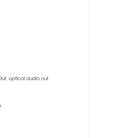
Out, optical audio out
m