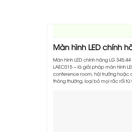
Màn hình LED chính hã
Màn hình LED chính hãng LG 345.44 
LAEC015 – là giải pháp màn hình LE
conference room, hội trường hoặc c
thông thường, loại bỏ mọi rắc rối từ