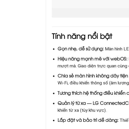
Tính năng nổi bật
Gọn nhẹ, dễ sử dụng:
Màn hình LED
Hiệu năng mạnh mẽ với webOS:
mượt mà. Giao diện trực quan cùng 
Chia sẻ màn hình không dây tiện l
Wi‑Fi, điều khiển thông số (âm lượn
Tương thích hệ thống điều khiển 
Quản lý từ xa — LG ConnectedC
khiển từ xa (tùy khu vực).
Lắp đặt và bảo trì dễ dàng:
Thiết