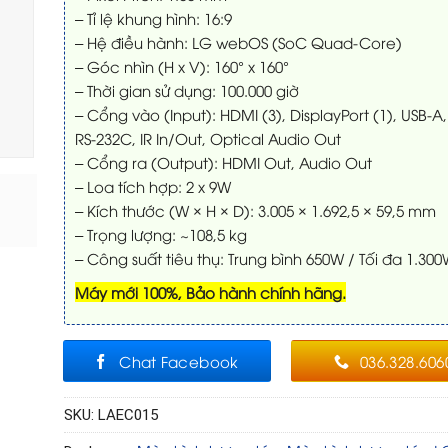
– Tỉ lệ khung hình: 16:9
– Hệ điều hành: LG webOS (SoC Quad-Core)
– Góc nhìn (H x V): 160° x 160°
– Thời gian sử dụng: 100.000 giờ
– Cổng vào (Input): HDMI (3), DisplayPort (1), USB-A
RS-232C, IR In/Out, Optical Audio Out
– Cổng ra (Output): HDMI Out, Audio Out
– Loa tích hợp: 2 x 9W
– Kích thước (W × H × D): 3.005 × 1.692,5 × 59,5 mm
– Trọng lượng: ~108,5 kg
– Công suất tiêu thụ: Trung bình 650W / Tối đa 1.30
Máy mới 100%, Bảo hành chính hãng.
Chat Facebook
036.328.606
SKU:
LAEC015