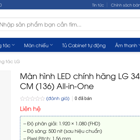
0
Tin tức
Chính sách bá
m
ếm:
g tác
Màn chiếu
Tủ Cabinet tự động
Âm thanh
ng tác LG
Màn hình LED chính hãng LG 34
CM (136) All-in-One
(đánh giá)
0
đã bán
Được
Liên hệ
xếp
hạng
0
– Độ phân giải: 1.920 × 1.080 (FHD)
5
– Độ sáng: 500 nit (sau hiệu chuẩn)
sao
– Pixel Pitch: 1.56 mm