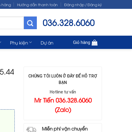
n hàng
Hướng dẫn thanh toán
Đăng nhập / Đăng ký
036.328.6060
Phụ kiện
Dự án
Giỏ hàng
5.44
CHÚNG TÔI LUÔN Ở ĐÂY ĐỂ HỖ TRỢ
BẠN
Hotline tư vấn
Mr Tiến 036.328.6060
(Zalo)
Miễn phí vận chuyển