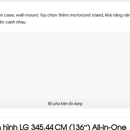
t case, wall-mount; tùy chọn thêm motorized stand, khả năng nân
ên cạnh nhau.
Bộ phụ kiện đa dạng
hình LG 345.44 CM (136″) All‑in‑One