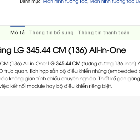
Màn hình tương tác
Màn hình tương tác L
Danh mục:
,
Mô tả
Thông tin bổ sung
Thông tin thanh toán
ng LG 345.44 CM (136) All-in-One
CM (136) All-in-One:
LG 345.44 CM
(tương đương 136-inch) A
D trực quan, tích hợp sẵn bộ điều khiển nhúng (embedded con
ác không gian trình chiếu chuyên nghiệp. Thiết kế gọn gàng
 việc kết nối module hay bộ điều khiển riêng biệt.