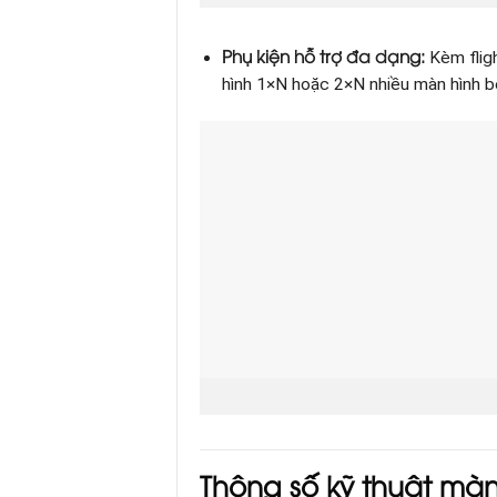
Phụ kiện hỗ trợ đa dạng:
Kèm fligh
hình 1×N hoặc 2×N nhiều màn hình b
Thông số kỹ thuật
màn 