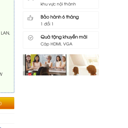
khu vực nội thành
Bảo hành 6 tháng
1 đổi 1
, LAN,
Quà tặng khuyễn mãi
Cáp HDMI, VGA
0W
0