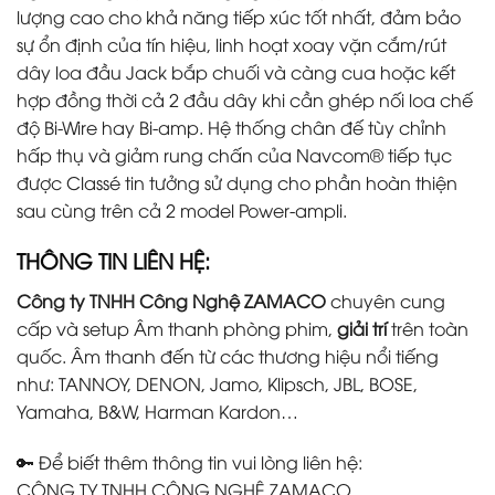
lượng cao cho khả năng tiếp xúc tốt nhất, đảm bảo
sự ổn định của tín hiệu, linh hoạt xoay vặn cắm/rút
dây loa đầu Jack bắp chuối và càng cua hoặc kết
hợp đồng thời cả 2 đầu dây khi cần ghép nối loa chế
độ Bi-Wire hay Bi-amp. Hệ thống chân đế tùy chỉnh
hấp thụ và giảm rung chấn của Navcom® tiếp tục
được Classé tin tưởng sử dụng cho phần hoàn thiện
sau cùng trên cả 2 model Power-ampli.
THÔNG TIN LIÊN HỆ:
Công ty TNHH Công Nghệ ZAMACO
chuyên
cung
cấp và setup Âm thanh phòng phim
,
giải trí
trên toàn
quốc. Âm thanh đến từ các thương hiệu nổi tiếng
như: TANNOY, DENON, Jamo, Klipsch, JBL, BOSE,
Yamaha, B&W, Harman Kardon…
🔑 Để biết thêm thông tin vui lòng liên hệ:
CÔNG TY TNHH CÔNG NGHỆ ZAMACO