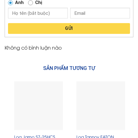
Anh
Chị
GỬI
Không có bình luận nào
SẢN PHẨM TƯƠNG TỰ
Loa Jamo S7-25HCS
Loa Tannoy EATON