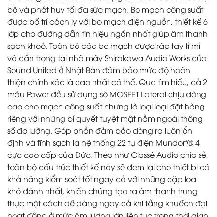
bộ và phát huy tối đa sức mạch. Bo mạch công suất
được bố trí cách ly với bo mạch điện nguồn, thiết kế 6
lớp cho đường dẫn tín hiệu ngắn nhất giúp âm thanh
sạch khoẻ. Toàn bộ các bo mạch được ráp tay tỉ mỉ
và cẩn trọng tại nhà máy Shirakawa Audio Works của
Sound United ở Nhật Bản đảm bảo mức độ hoàn
thiện chính xác là cao nhất có thể. Qua tìm hiểu, cả 2
mẫu Power đều sử dụng sò MOSFET Lateral chịu dòng
cao cho mạch công suất nhưng là loại loại đặt hàng
riêng với những bí quyết tuyệt mật nằm ngoài thông
số đo lường. Góp phần đảm bảo dòng ra luôn ổn
định và tĩnh sạch là hệ thống 22 tụ điện Mundorf® 4
cực cao cấp của Đức. Theo như Classé Audio chia sẻ,
toàn bộ cấu trúc thiết kế này sẽ đem lại cho thiết bị có
khả năng kiểm soát tốt ngay cả với những cặp loa
khó đánh nhất, khiến chúng tạo ra âm thanh trung
thực một cách dễ dàng ngay cả khi tầng khuếch đại
hoạt động ở mức âm lượng lớn liên tục trong thời gian