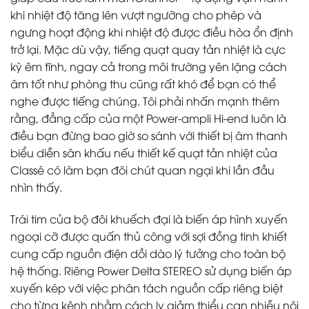
khi nhiệt độ tăng lên vượt ngưỡng cho phép và
ngưng hoạt động khi nhiệt độ được điều hòa ổn định
trở lại. Mặc dù vậy, tiếng quạt quay tản nhiệt là cực
kỳ êm tĩnh, ngay cả trong môi trường yên lặng cách
âm tốt như phòng thu cũng rất khó để bạn có thể
nghe được tiếng chúng. Tôi phải nhấn mạnh thêm
rằng, đẳng cấp của một Power-ampli Hi-end luôn là
điều bạn đừng bao giờ so sánh với thiết bị âm thanh
biểu diễn sân khấu nếu thiết kế quạt tản nhiệt của
Classé có làm bạn đôi chút quan ngại khi lần đầu
nhìn thấy.
Trái tim của bộ đôi khuếch đại là biến áp hình xuyến
ngoại cỡ được quấn thủ công với sợi đồng tinh khiết
cung cấp nguồn điện dồi dào lý tưởng cho toàn bộ
hệ thống. Riêng Power Delta STEREO sử dụng biến áp
xuyến kép với việc phân tách nguồn cấp riêng biệt
cho từng kênh nhằm cách ly giảm thiểu can nhiễu nội