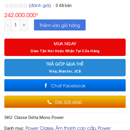
(đánh giá)
0
đã bán
Được
242.000.000
₫
xếp
hạng
Classe Delta Mono Power số lượng
Thêm vào giỏ hàng
0
5
sao
MUA NGAY
Giao Tận Nơi Hoặc Nhận Tại Cửa Hàng
TRẢ GÓP QUA THẺ
Visa, Master, JCB
Chat Facebook
036.328.6060
SKU:
Classe Delta Mono Power
Power Classe
Âm thanh cao cấp
Power
Danh mục:
,
,