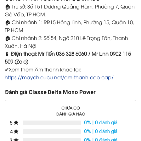
🏠 Trụ sở: Số 151 Dương Quảng Hàm, Phường 7, Quận
Gò Vấp, TP HCM.
🏠 Chi nhánh 1: RR15 Hồng Lĩnh, Phường 15, Quận 10,
TP HCM
🏠 Chi nhánh 2: Số 54, Ngõ 210 Lê Trọng Tấn, Thanh
Xuân, Hà Nội
📱 Điện thoại: Mr Tiến 036 328 6060 / Mr Linh 0902 115
509 (Zalo)
✔Xem thêm Âm thanh khác tại:
https://maychieucu.net/am-thanh-cao-cap/
Đánh giá Classe Delta Mono Power
CHƯA CÓ
ĐÁNH GIÁ NÀO
0%
| 0 đánh giá
5
0%
| 0 đánh giá
4
0%
| 0 đánh giá
3