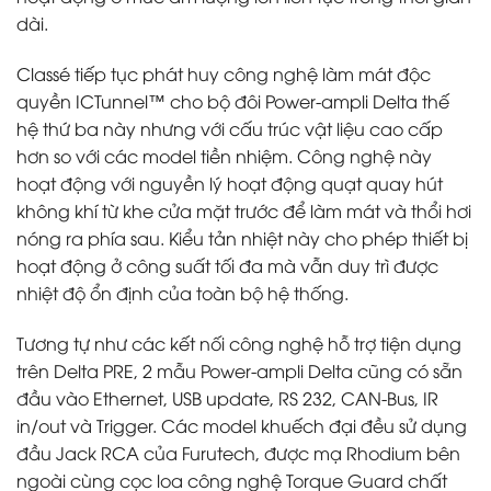
dài.
Classé tiếp tục phát huy công nghệ làm mát độc
quyền ICTunnel™ cho bộ đôi Power-ampli Delta thế
hệ thứ ba này nhưng với cấu trúc vật liệu cao cấp
hơn so với các model tiền nhiệm. Công nghệ này
hoạt động với nguyền lý hoạt động quạt quay hút
không khí từ khe cửa mặt trước để làm mát và thổi hơi
nóng ra phía sau. Kiểu tản nhiệt này cho phép thiết bị
hoạt động ở công suất tối đa mà vẫn duy trì được
nhiệt độ ổn định của toàn bộ hệ thống.
Tương tự như các kết nối công nghệ hỗ trợ tiện dụng
trên Delta PRE, 2 mẫu Power-ampli Delta cũng có sẵn
đầu vào Ethernet, USB update, RS 232, CAN-Bus, IR
in/out và Trigger. Các model khuếch đại đều sử dụng
đầu Jack RCA của Furutech, được mạ Rhodium bên
ngoài cùng cọc loa công nghệ Torque Guard chất