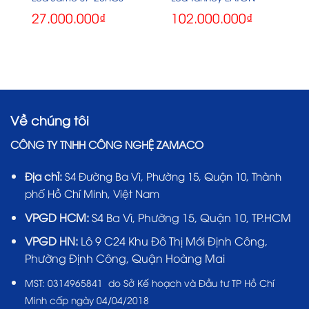
27.000.000
₫
102.000.000
₫
Về chúng tôi
CÔNG TY TNHH CÔNG NGHỆ ZAMACO
Địa chỉ:
S4 Đường Ba Vì, Phường 15, Quận 10, Thành
phố Hồ Chí Minh, Việt Nam
VPGD HCM:
S4 Ba Vì, Phường 15, Quận 10, TP.HCM
VPGD HN:
Lô 9 C24 Khu Đô Thị Mới Định Công,
Phường Định Công, Quận Hoàng Mai
MST:
0314965841 do Sở Kế hoạch và Đầu tư TP Hồ Chí
Minh cấp ngày 04/04/2018