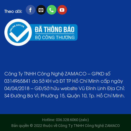
Theo dõi:
Công Ty TNHH Công Nghệ ZAMACO – GPKD số
0314965841 do Sở KH và ĐT TP Hồ Chí Minh cấp ngày
04/04/2018 – GĐ/Sở hữu website Vũ Đình Linh Địa Chỉ:
S4 Đường Ba Vì, Phường 15, Quận 10, Tp. Hồ Chí Minh.
Hotline: 036.328.6060 (zalo)
Bản quyền © 2022 thuộc về Công Ty TNHH Công Nghệ ZAMACO