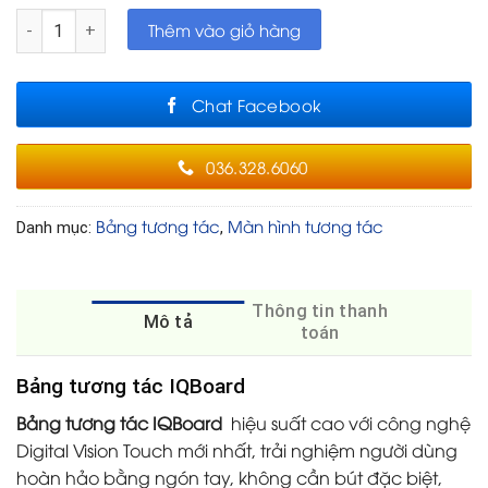
Bảng tương tác IQBoard số lượng
Thêm vào giỏ hàng
Chat Facebook
036.328.6060
Bảng tương tác
Màn hình tương tác
Danh mục:
,
Thông tin thanh
Mô tả
toán
Bảng tương tác IQBoard
Bảng tương tác IQBoard
hiệu suất cao với công nghệ
Digital Vision Touch mới nhất, trải nghiệm người dùng
hoàn hảo bằng ngón tay, không cần bút đặc biệt,