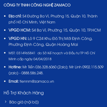
CÔNG TY TNHH CÔNG NGHỆ ZAMACO
Địa chỉ:
S4 Đường Ba Vì, Phường 15, Quận 10, Thành
phố Hồ Chí Minh, Việt Nam
VPGD HCM:
S4 Ba Vì, Phường 15, Quận 10, TP.HCM
VPGD HN:
Lô 9 C24 Khu Đô Thị Mới Định Công,
Phường Định Công, Quận Hoàng Mai
MST:
0314965841 do Sở Kế hoạch và Đầu tư TP Hồ Chí
Minh cấp ngày 04/04/2018
Hotline:
Mr Tiến
036.328.6060
(Zalo); Mr Linh 0902.115.509
(zalo) - 0888.586.248.
Email:
tiennm@zamaco.vn
Hỗ Trợ Khách Hàng
Báo giá (nội bộ)