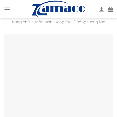
Skip
to
content
Trang chủ
Màn hình tương tác
Bảng tương tác
/
/