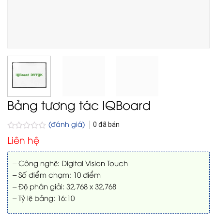
Bảng tương tác IQBoard
(đánh giá)
0
đã bán
Được
Liên hệ
xếp
hạng
0
– Công nghệ: Digital Vision Touch
5
– Số điểm chạm: 10 điểm
sao
– Độ phân giải: 32,768 x 32,768
– Tỷ lệ bảng: 16:10