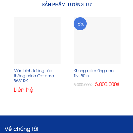
SẢN PHẨM TƯƠNG TỰ
-6%
Màn hình tương tác
Khung cảm ứng cho
thông minh Optoma
Tivi 50in
5651RK
Giá
Giá
5.000.000
₫
5.300.000
₫
gốc
hiện
Liên hệ
là:
tại
5.300.000₫.
là:
5.000.0
Về chúng tôi