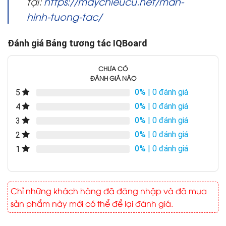
tại:
https://maychieucu.net/man-
hinh-tuong-tac/
Đánh giá Bảng tương tác IQBoard
CHƯA CÓ
ĐÁNH GIÁ NÀO
0%
| 0 đánh giá
5
0%
| 0 đánh giá
4
0%
| 0 đánh giá
3
0%
| 0 đánh giá
2
0%
| 0 đánh giá
1
Chỉ những khách hàng đã đăng nhập và đã mua
sản phẩm này mới có thể để lại đánh giá.