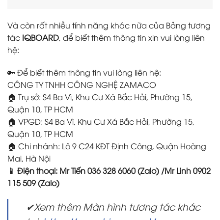
Và còn rất nhiều tính năng khác nữa của Bảng tương
tác
IQBOARD
, để biết thêm thông tin xin vui lòng liên
hệ:
🔑 Để biết thêm thông tin vui lòng liên hệ:
CÔNG TY TNHH CÔNG NGHỆ ZAMACO
🏠 Trụ sở: S4 Ba Vì, Khu Cư Xá Bắc Hải, Phường 15,
Quận 10, TP HCM
🏠 VPGD: S4 Ba Vì, Khu Cư Xá Bắc Hải, Phường 15,
Quận 10, TP HCM
🏠 Chi nhánh: Lô 9 C24 KĐT Định Công, Quận Hoàng
Mai, Hà Nội
📱 Điện thoại: Mr Tiến 036 328 6060 (Zalo) /Mr Linh 0902
115 509 (Zalo)
✔Xem thêm Màn hình tương tác khác